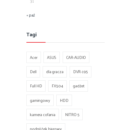
31
« paź
Tagi
Acer
ASUS
CAR-AUDIO
Dell
dla gracza
DVR-195
Full HD
FX504
gadżet
gamingowy
HDD
kamera cofania
NITRO 5
podnóżek biurowy