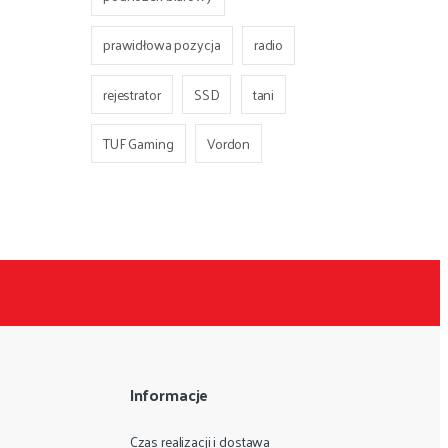
prawidłowa pozycja
radio
rejestrator
SSD
tani
TUF Gaming
Vordon
Informacje
Czas realizacji i dostawa