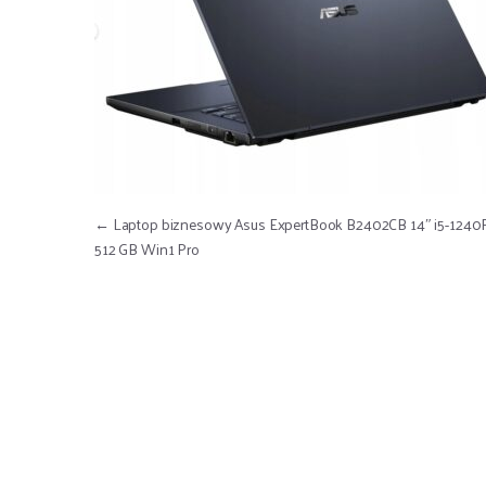
Nawigacja wpisu
←
Laptop biznesowy Asus ExpertBook B2402CB 14″ i5-1240
512 GB Win1 Pro