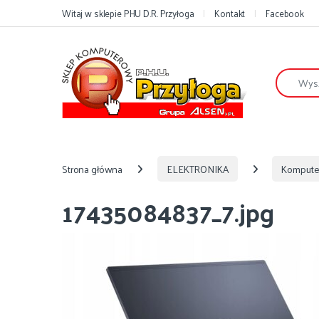
Przejdź do nawigacji
Przejdź do treści
Witaj w sklepie PHU D.R. Przyłoga
Kontakt
Facebook
Szukaj:
Strona główna
ELEKTRONIKA
Kompute
17435084837_7.jpg