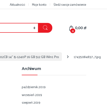
Aktualności
Moje konto
Śledź swoje zamówienie
0,00
zł
0
02CB 14″ i5-1240P 16 GB 512 GB Win1 Pro
17435084837_7.jpg
Archiwum
październik 2019
wrzesień 2019
sierpień 2019