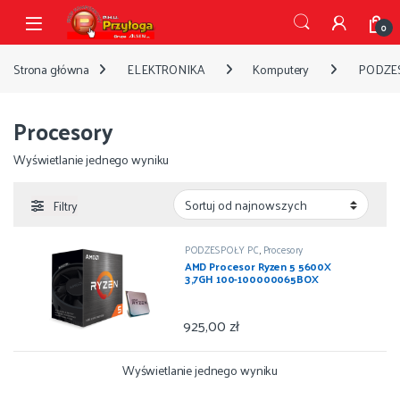
Przejdź do nawigacji
Przejdź do treści
Open
0
Strona główna
ELEKTRONIKA
Komputery
PODZE
Procesory
Wyświetlanie jednego wyniku
Filtry
PODZESPOŁY PC
,
Procesory
AMD Procesor Ryzen 5 5600X
3,7GH 100-100000065BOX
925,00
zł
Wyświetlanie jednego wyniku