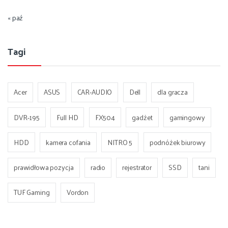
« paź
Tagi
Acer
ASUS
CAR-AUDIO
Dell
dla gracza
DVR-195
Full HD
FX504
gadżet
gamingowy
HDD
kamera cofania
NITRO 5
podnóżek biurowy
prawidłowa pozycja
radio
rejestrator
SSD
tani
TUF Gaming
Vordon