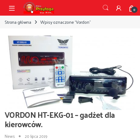
Przejdź do nawigacji
Przejdź do treści
Open
0
Strona główna
Wpisy oznaczone “Vordon”
VORDON HT-EKG-01 – gadżet dla
kierowców.
News
20 lipca 2019