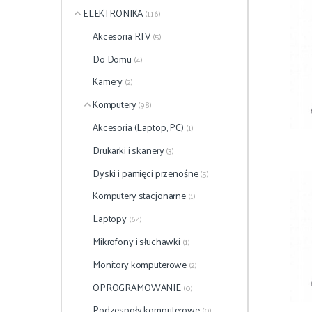
ELEKTRONIKA
(116)
Akcesoria RTV
(5)
Do Domu
(4)
Kamery
(2)
Komputery
(98)
Akcesoria (Laptop, PC)
(1)
Drukarki i skanery
(3)
Dyski i pamięci przenośne
(5)
Komputery stacjonarne
(1)
Laptopy
(64)
Mikrofony i słuchawki
(1)
Monitory komputerowe
(2)
OPROGRAMOWANIE
(0)
Podzespoły komputerowe
(0)