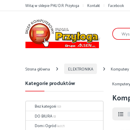
Przejdź do nawigacji
Przejdź do treści
Witaj w sklepie PHU D.R. Przyłoga
Kontakt
Facebook
Szukaj:
Strona główna
ELEKTRONIKA
Komputery
Kategorie produktów
Komputer
Komp
Bez kategorii
(0)
DO BIURA
(1)
Dom i Ogród
(407)