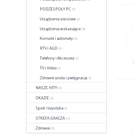
PODZESPOŁY PC
(7)
Urządzenia sieciowe
(2)
Urządzenia wskazujące
(8)
Konsole i automaty
(0)
RTV i AGD
(0)
Telefony i Akcesoria
(7)
TV i Video
(1)
Zdrowie uroda i pielęgnacja
(1)
NASZE HITY
(0)
OKAZJE
(2)
Sport i turystyka
(1)
STREFA GRACZA
(0)
Zdrowie
(3)