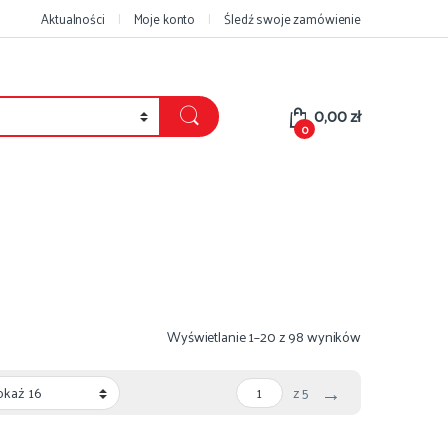
Aktualności
Moje konto
Śledź swoje zamówienie
0,00
zł
0
Posortowane 
Wyświetlanie 1–20 z 98 wyników
→
z 5