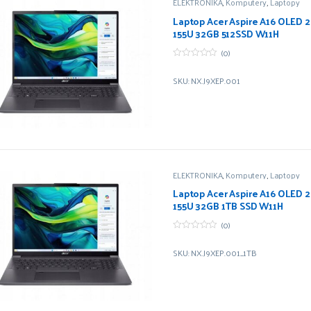
ELEKTRONIKA
,
Komputery
,
Laptopy
Laptop Acer Aspire A16 OLED 2K
155U 32GB 512SSD W11H
(0)
0
z
SKU: NX.J9XEP.001
5
ELEKTRONIKA
,
Komputery
,
Laptopy
Laptop Acer Aspire A16 OLED 2K
155U 32GB 1TB SSD W11H
(0)
0
z
SKU: NX.J9XEP.001_1TB
5