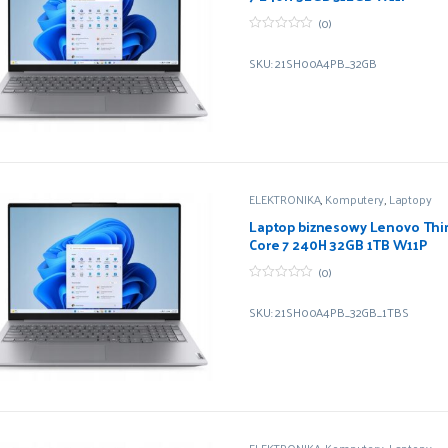
(0)
0
z
SKU: 21SH00A4PB_32GB
5
ELEKTRONIKA
,
Komputery
,
Laptopy
Laptop biznesowy Lenovo Thin
Core 7 240H 32GB 1TB W11P
(0)
0
z
SKU: 21SH00A4PB_32GB_1TBS
5
ELEKTRONIKA
,
Komputery
,
Laptopy