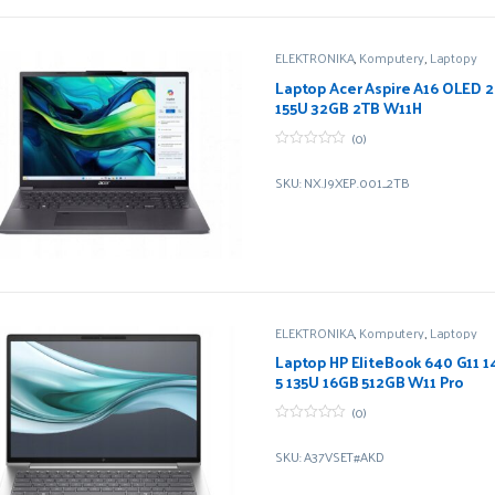
ELEKTRONIKA
,
Komputery
,
Laptopy
Laptop Acer Aspire A16 OLED 2K
155U 32GB 2TB W11H
(0)
0
z
SKU: NX.J9XEP.001_2TB
5
ELEKTRONIKA
,
Komputery
,
Laptopy
Laptop HP EliteBook 640 G11 14
5 135U 16GB 512GB W11 Pro
(0)
0
z
SKU: A37VSET#AKD
5