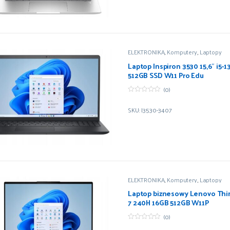
ELEKTRONIKA
,
Komputery
,
Laptopy
Laptop Inspiron 3530 15,6″ i5
512GB SSD W11 Pro Edu
(0)
0
z
SKU: I3530-3407
5
ELEKTRONIKA
,
Komputery
,
Laptopy
Laptop biznesowy Lenovo Thi
7 240H 16GB 512GB W11P
(0)
0