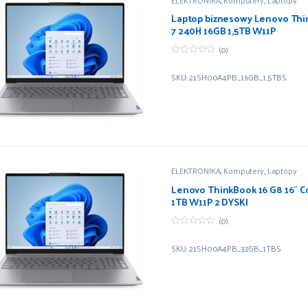
Laptop biznesowy Lenovo Thi
7 240H 16GB 1,5TB W11P
(0)
0
z
SKU: 21SH00A4PB_16GB_1,5TBS
5
ELEKTRONIKA
,
Komputery
,
Laptopy
Lenovo ThinkBook 16 G8 16″ C
1TB W11P 2 DYSKI
(0)
0
z
SKU: 21SH00A4PB_32GB_1TBS
5