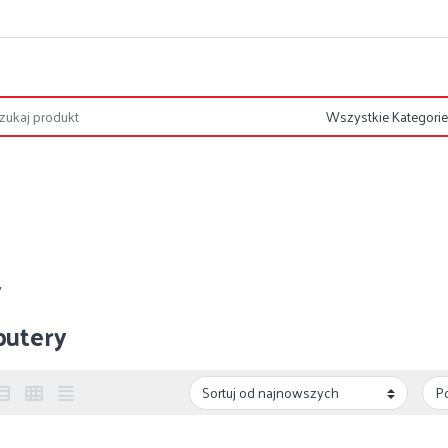
y
utery