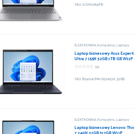
z
SKU: 21SH00A4PB
5
ELEKTRONIKA
,
Komputery
,
Laptopy
Laptop biznesowy Asus ExpertB
Ultra 7 155H 32GB 1TB GB W11P
(0)
0
z
SKU: B5404CMA-Q51623X_32GB
5
ELEKTRONIKA
,
Komputery
,
Laptopy
Laptop biznesowy Lenovo Thi
7 240H 32GB 512GB W11P