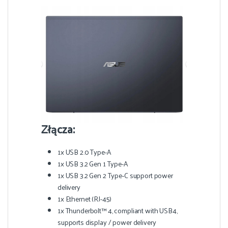
Złącza:
1x USB 2.0 Type-A
1x USB 3.2 Gen 1 Type-A
1x USB 3.2 Gen 2 Type-C support power
delivery
1x Ethernet (RJ-45)
1x Thunderbolt™ 4, compliant with USB4,
supports display / power delivery