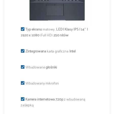
Typ ekranu:
matowy,
LED | Klasy IPS | 14″ |
1920 x 1080
(Full HD)
250 nitów
Zintegrowana
karta graficzna
Intel
Wbudowane
głośniki
Wbudowany mikrofon
Kamera internetowa 720p
z wbudowaną
zaślepką