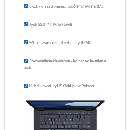
Liczba gniazd pamięci
(ogółem / wolne) 2/1
Dysk SSD M.2 PCIe 512GB
Wbudowany napęd optyczny
BRAK
Podświetlana klawiatura – kolor podświetlenia
biały
Układ klawiatury US (Taki jak w Polsce)