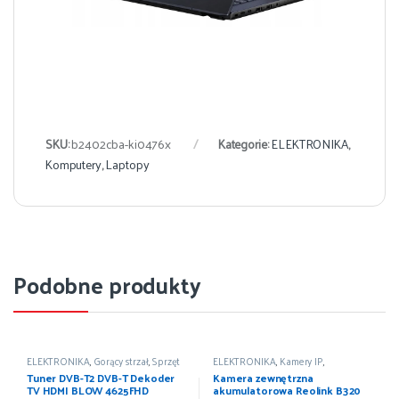
SKU:
b2402cba-ki0476x
Kategorie:
ELEKTRONIKA
,
Komputery
,
Laptopy
Podobne produkty
ELEKTRONIKA
,
Gorący strzał
,
Sprzęt
ELEKTRONIKA
,
Kamery IP
,
naziemny
,
Tunery
,
TV i Video
Komputery
,
Urządzenia sieciowe
Tuner DVB-T2 DVB-T Dekoder
Kamera zewnętrzna
TV HDMI BLOW 4625FHD
akumulatorowa Reolink B320