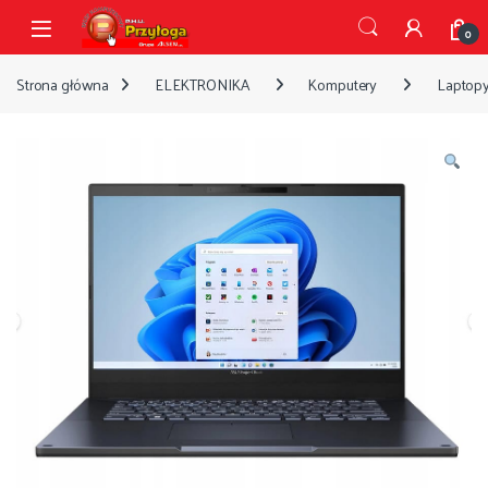
Przejdź do nawigacji
Przejdź do treści
Open
0
Strona główna
ELEKTRONIKA
Komputery
Laptop