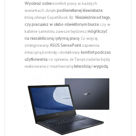
Wyobraź sobie
komfort pracy w każdych
warunkach, dzięki
podświetlanej klawiaturze
,
którą oferuje ExpertBook B2.
Niezależnie od tego,
czy pracujesz w słabo oświetlonym biurze
, czy w
kabinie samolotu, zawsze będziesz
mógł liczyć
na niezakłóconą i płynną pracę
. Co więcej,
zintegrowany
ASUS SensePoint
zapewnia
intuicyjną kontrolę i dodatkowy
komfort podczas
użytkowania
, co sprawia, że Twoje zadania będą
realizowane z niezrównaną
łatwością i wygodą.