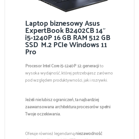
Laptop biznesowy Asus
ExpertBook B2402CB 14″
i5-1240P 16 GB RAM 512 GB
SSD M.2 PCIe Windows 11
Pro
Procesor Intel Core i5-1240P 12. generacji
to
wysoka wydajność, której potrzebujesz zarówno
pod względem produktywności, jak i rozrywki.
Jeżeli nie lubisz ograniczeń, ta najbardziej
zaawansowana architektura procesorów spełni
Twoje oczekiwania.
Oferuje również legendarną
niezawodność