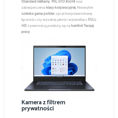
(Standard militarny MIL-STD 810H)
oraz
zabezpieczenia
klasy korporacyjnej.
Niezwykle
szeroka gama portów
, opcje bezprzewodowej
łączności czy wysokiej jakości wyświetlacz
FULL
HD
z pewnością przełożą się na
komfort Twojej
pracy.
Kamera z filtrem
prywatności