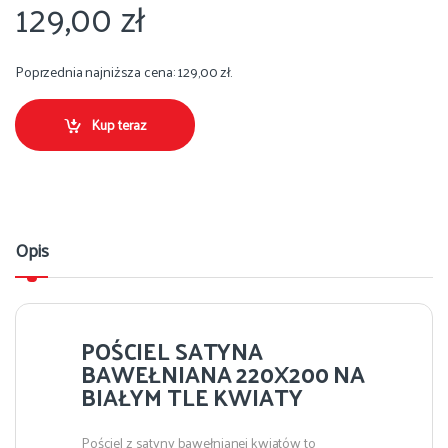
129,00
zł
Poprzednia najniższa cena:
129,00
zł
.
Kup teraz
Opis
POŚCIEL SATYNA
BAWEŁNIANA 220X200 NA
BIAŁYM TLE KWIATY
Pościel z satyny bawełnianej kwiatów to