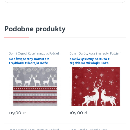
Podobne produkty
Dom i Ogród
,
Koce i narzuty
,
Pościel i
Dom i Ogród
,
Koce i narzuty
,
Pościel i
koce
,
Wyposażenie
koce
,
Wyposażenie
Koc świąteczny narzuta z
Koc świąteczny narzuta z
frędzlami Mikołajki Boże
frędzlami Mikołajki Boże
Narodzenie 150×200
Narodzenie 150×200
119,00
zł
109,00
zł
Dom i Ogród
,
Koce i narzuty
,
Pościel i
Dom i Ogród
,
Pościel i koce
,