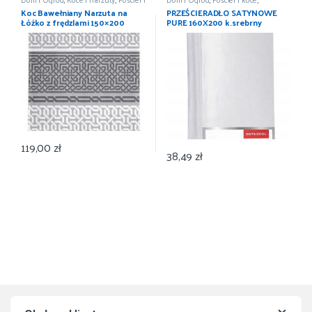
koce
,
Wyposażenie
Prześcieradła
,
Wyposażenie
Koc Bawełniany Narzuta na
PRZEŚCIERADŁO SATYNOWE
Łóżko z frędzlami 150×200
PURE 160X200 k.srebrny
DETEXPOL
119,00
zł
38,49
zł