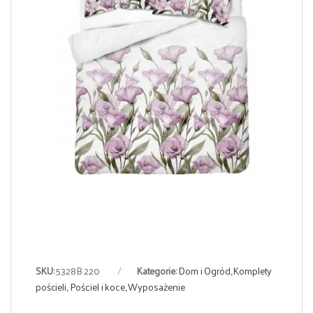
SKU:
5328B 220
Kategorie:
Dom i Ogród
,
Komplety
pościeli
,
Pościel i koce
,
Wyposażenie