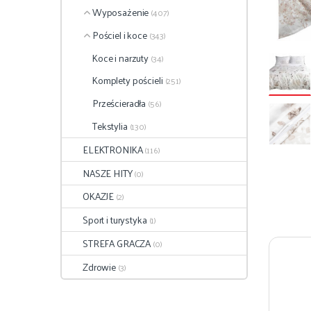
Wyposażenie
(407)
Pościel i koce
(343)
Koce i narzuty
(34)
Komplety pościeli
(251)
Prześcieradła
(56)
Tekstylia
(130)
ELEKTRONIKA
(116)
NASZE HITY
(0)
OKAZJE
(2)
Sport i turystyka
(1)
STREFA GRACZA
(0)
Zdrowie
(3)