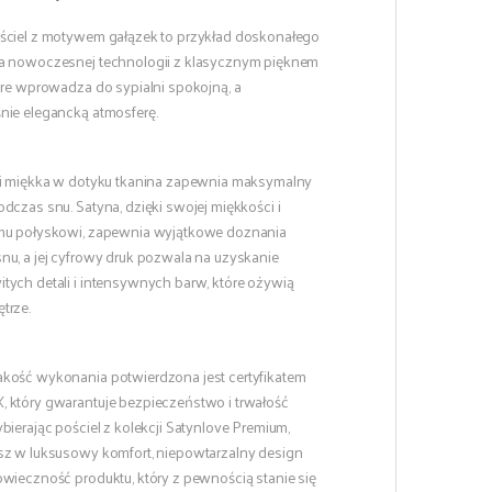
ściel z motywem gałązek to przykład doskonałego
a nowoczesnej technologii z klasycznym pięknem
tóre wprowadza do sypialni spokojną, a
nie elegancką atmosferę.
 i miękka w dotyku tkanina zapewnia maksymalny
dczas snu. Satyna, dzięki swojej miękkości i
mu połyskowi, zapewnia wyjątkowe doznania
nu, a jej cyfrowy druk pozwala na uzyskanie
tych detali i intensywnych barw, które ożywią
trze.
kość wykonania potwierdzona jest certyfikatem
 który gwarantuje bezpieczeństwo i trwałość
bierając pościel z kolekcji Satynlove Premium,
sz w luksusowy komfort, niepowtarzalny design
owieczność produktu, który z pewnością stanie się