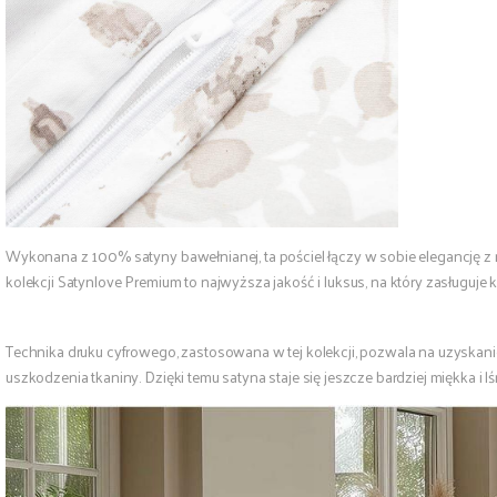
Wykonana z 100% satyny bawełnianej, ta pościel łączy w sobie elegancję z 
kolekcji Satynlove Premium to najwyższa jakość i luksus, na który zasługuje k
Technika druku cyfrowego, zastosowana w tej kolekcji, pozwala na uzyska
uszkodzenia tkaniny. Dzięki temu satyna staje się jeszcze bardziej miękka i lś