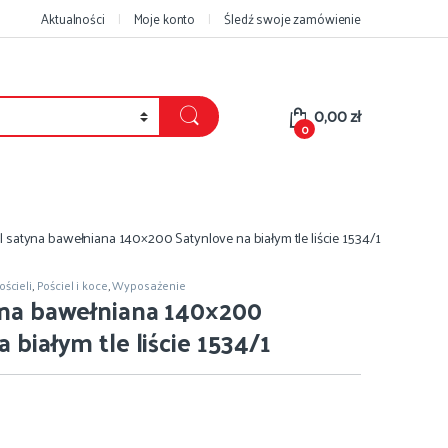
Aktualności
Moje konto
Śledź swoje zamówienie
0,00
zł
0
l satyna bawełniana 140×200 Satynlove na białym tle liście 1534/1
ścieli
,
Pościel i koce
,
Wyposażenie
yna bawełniana 140×200
 białym tle liście 1534/1