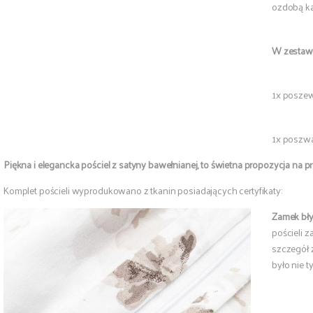
ozdobą ka
W zestaw
1x posze
1x poszw
Piękna i elegancka pościel z satyny bawełnianej, to świetna propozycja na pr
Komplet pościeli wyprodukowano z tkanin posiadających certyfikaty:
Zamek bł
pościeli z
szczegół 
było nie t