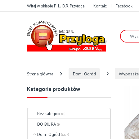
Przejdź do nawigacji
Przejdź do treści
Witaj w sklepie PHU D.R. Przyłoga
Kontakt
Facebook
Szukaj:
Strona główna
Dom i Ogród
Wyposaże
Kategorie produktów
Bez kategorii
(0)
DO BIURA
(1)
Dom i Ogród
(407)