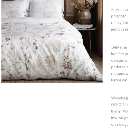
Piękna po
połączeni
natury, k
jednocześ
Delikatna
komfort po
delikatne
podczas s
niesamowi
każde wnę
Wysoka ja
OEKO-TEX,
tkanin. Wy
inwestuje
oraz dług