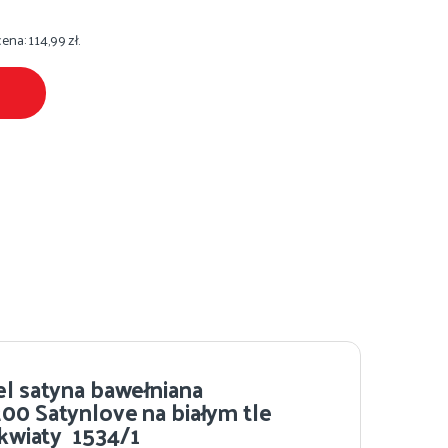
cena:
114,99
zł
.
el satyna bawełniana
00 Satynlove na białym tle
e kwiaty 1534/1