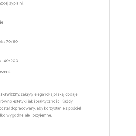
żdej sypialni.
ie
wka 70/80
a 140/200
ezent.
yskawiczny
, zakryty elegancką pliską, dodaje
arówno estetyki, jak i praktyczności. Każdy
został dopracowany, aby korzystanie z pościeli
ylko wygodne, ale i przyjemne.