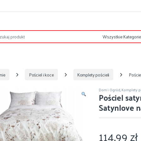
nie
Pościel i koce
Komplety pościeli
Poście
Dom i Ogród
,
Komplety po
Pościel sat
Satynlove na
114,99
zł