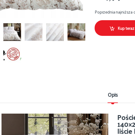
Poprzednia najniższa 
Kup teraz
Opis
Pości
140×2
liści