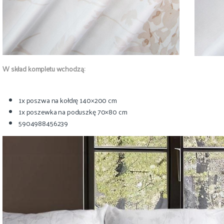
W skład kompletu wchodzą:
1x poszwa na kołdrę 140×200 cm
1x poszewka na poduszkę 70×80 cm
5904988456239