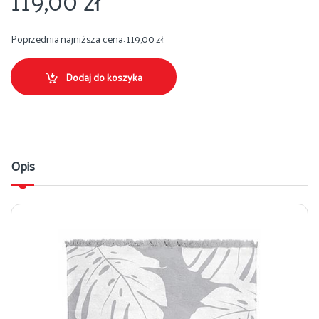
119,00
zł
Poprzednia najniższa cena:
119,00
zł
.
Dodaj do koszyka
Opis