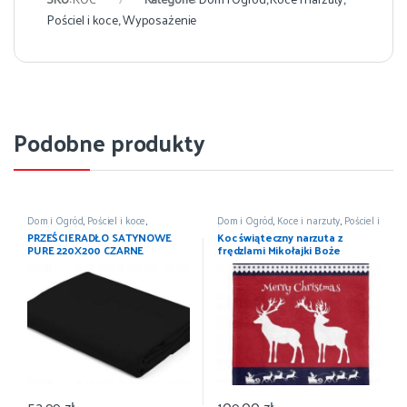
Pościel i koce
,
Wyposażenie
Podobne produkty
Dom i Ogród
,
Pościel i koce
,
Dom i Ogród
,
Koce i narzuty
,
Pościel i
Prześcieradła
,
Wyposażenie
koce
,
Wyposażenie
PRZEŚCIERADŁO SATYNOWE
Koc świąteczny narzuta z
PURE 220X200 CZARNE
frędzlami Mikołajki Boże
DETEXPOL
Narodzenie 150×200
52,99
zł
109,00
zł