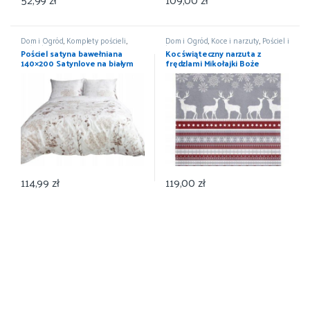
Dom i Ogród
,
Komplety pościeli
,
Dom i Ogród
,
Koce i narzuty
,
Pościel i
Pościel i koce
,
Wyposażenie
koce
,
Wyposażenie
Pościel satyna bawełniana
Koc świąteczny narzuta z
140×200 Satynlove na białym
frędzlami Mikołajki Boże
tle liście 1534/1
Narodzenie 150×200
114,99
zł
119,00
zł