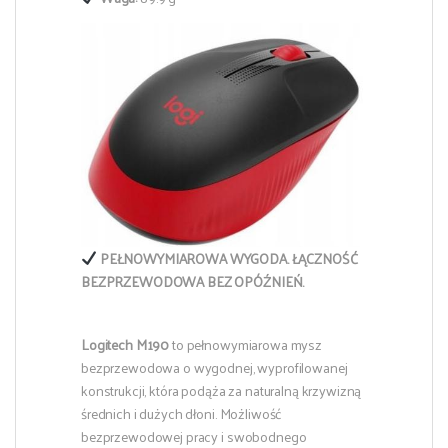
PEŁNOWYMIAROWA WYGODA. ŁĄCZNOŚĆ
BEZPRZEWODOWA BEZ OPÓŹNIEŃ.
Logitech M190
to pełnowymiarowa mysz
bezprzewodowa o wygodnej, wyprofilowanej
konstrukcji, która podąża za naturalną krzywizną
średnich i dużych dłoni. Możliwość
bezprzewodowej pracy i swobodnego