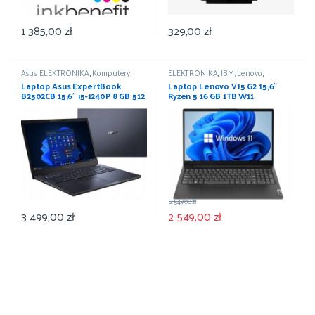
1 385,00
zł
329,00
zł
Asus
,
ELEKTRONIKA
,
Komputery
,
ELEKTRONIKA
,
IBM, Lenovo
,
Laptopy
Komputery
,
Laptopy
Laptop Asus ExpertBook
Laptop Lenovo V15 G2 15,6″
B2502CB 15,6″ i5-1240P 8 GB 512
Ryzen 5 16 GB 1TB W11
GB Windows 11 Pro
2 549,00
zł
3 499,00
zł
2 549,00
zł