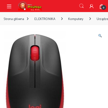
Przejdź do nawigacji
Przejdź do treści
Open
0
Strona główna
ELEKTRONIKA
Komputery
Urządze