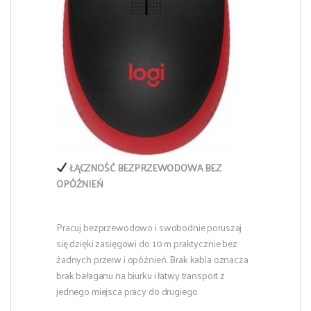
ŁĄCZNOŚĆ BEZPRZEWODOWA BEZ
OPÓŹNIEŃ
Pracuj bezprzewodowo i swobodnie poruszaj
się dzięki zasięgowi do 10 m praktycznie bez
żadnych przerw i opóźnień. Brak kabla oznacza
brak bałaganu na biurku i łatwy transport z
jednego miejsca pracy do drugiego.