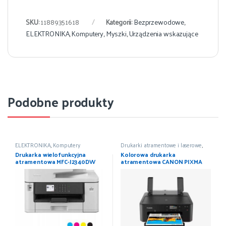
SKU:
11889351618
Kategorii:
Bezprzewodowe
,
ELEKTRONIKA
,
Komputery
,
Myszki
,
Urządzenia wskazujące
Podobne produkty
ELEKTRONIKA
,
Komputery
Drukarki atramentowe i laserowe
,
Drukarki i skanery
,
ELEKTRONIKA
,
Drukarka wielofunkcyjna
Kolorowa drukarka
Komputery
atramentowa MFC-J2340DW
atramentowa CANON PIXMA
TS705a WiFi LAN DUPLEX