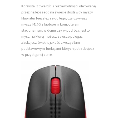
Korzystaj z trwałości i niezawodności oferowanej
przez najlepszego na świecie dostawcy myszy i
klawiatur Niezależnie od tego, czy używasz
myszy M190 z laptopem, komputerem
stacjonarnym, w domu czy w podróży, jest to
mysz, na której możesz zawsze polegać.
Zyskujesz świetną jakość z wszystkimi
podstawowymi funkcjami, których potrzebujesz
w przystępnej cenie.