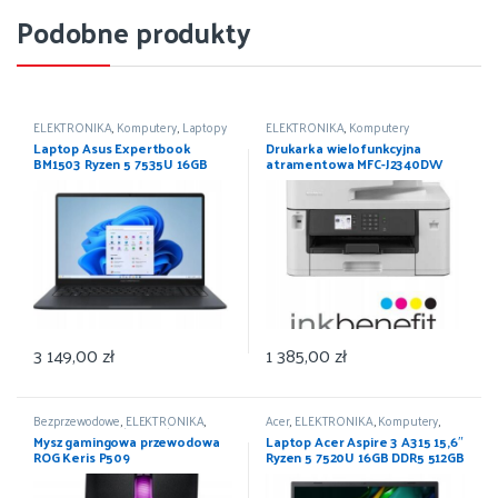
Podobne produkty
ELEKTRONIKA
,
Komputery
,
Laptopy
ELEKTRONIKA
,
Komputery
Laptop Asus Expertbook
Drukarka wielofunkcyjna
BM1503 Ryzen 5 7535U 16GB
atramentowa MFC-J2340DW
DDR5 768GB Win 11 Pro
3 149,00
zł
1 385,00
zł
Bezprzewodowe
,
ELEKTRONIKA
,
Acer
,
ELEKTRONIKA
,
Komputery
,
Komputery
,
Myszki
,
Urządzenia
Laptopy
Mysz gamingowa przewodowa
Laptop Acer Aspire 3 A315 15,6″
wskazujące
ROG Keris P509
Ryzen 5 7520U 16GB DDR5 512GB
SSD Win11 IPS