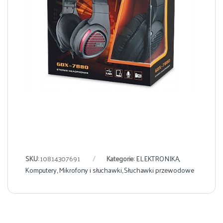
SKU:
10814307691
Kategorie:
ELEKTRONIKA
,
Komputery
,
Mikrofony i słuchawki
,
Słuchawki przewodowe