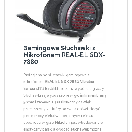
Gemingowe Słuchawki z
Mikrofonem REAL-EL GDX-
7880
Profesjonalne słuchawki gamingowe z
mikrofonem
REAL-EL GDX-7880
Vibration
Surround 7.1 Backlit
to idealny wybór dla graczy.
Słuchawki są wyposażone w głośniki membraną
50mm i zapewniają realistyczny dźwięk
przestrzenny 7.1, który pozwala doświadczyć
pełnej mocy efektów specjalnych i efektu
obecności w grze. Mikrofon jest wbudowany w
elastyczny pałąk, a długość słuchawek można