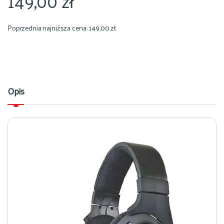
149,00
zł
Poprzednia najniższa cena:
149,00
zł
.
Opis