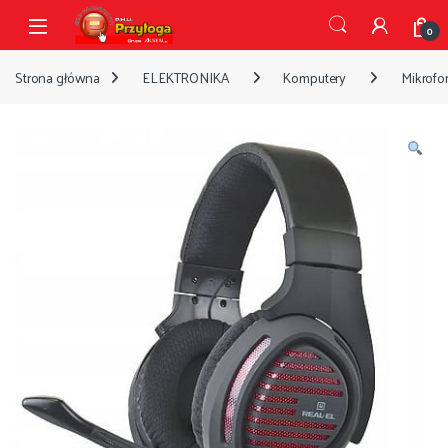
Przejdź do nawigacji
Przejdź do treści
Open
0
Strona główna
ELEKTRONIKA
Komputery
Mikrofo