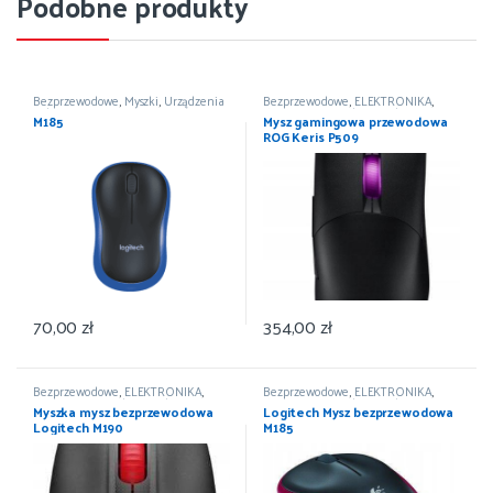
Podobne produkty
Bezprzewodowe
,
Myszki
,
Urządzenia
Bezprzewodowe
,
ELEKTRONIKA
,
wskazujące
Komputery
,
Myszki
,
Urządzenia
M185
Mysz gamingowa przewodowa
wskazujące
ROG Keris P509
70,00
zł
354,00
zł
Bezprzewodowe
,
ELEKTRONIKA
,
Bezprzewodowe
,
ELEKTRONIKA
,
Komputery
,
Myszki
,
Urządzenia
Komputery
,
Myszki
,
Urządzenia
Myszka mysz bezprzewodowa
Logitech Mysz bezprzewodowa
wskazujące
wskazujące
Logitech M190
M185