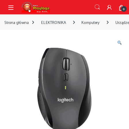
Przejdź do nawigacji
Przejdź do treści
Open
0
Strona główna
ELEKTRONIKA
Komputery
Urządze