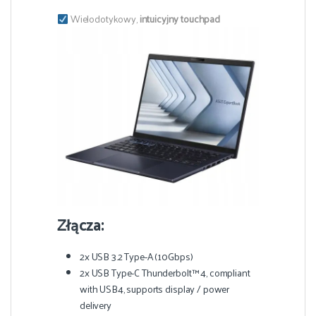
Wielodotykowy,
intuicyjny touchpad
Złącza:
2x USB 3.2 Type-A (10Gbps)
2x USB Type-C Thunderbolt™ 4, compliant
with USB4, supports display / power
delivery