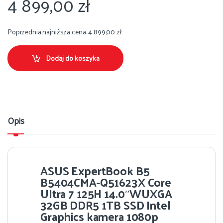
4 899,00
zł
Poprzednia najniższa cena:
4 899,00
zł
.
Dodaj do koszyka
Opis
ASUS ExpertBook B5
B5404CMA-Q51623X Core
Ultra 7 125H 14.0″WUXGA
32GB DDR5 1TB SSD Intel
Graphics kamera 1080p