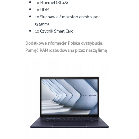
1x Ethernet (RJ-45)
1x HDMI
1x Słuchawki / mikrofon combo jack
(3.5mm)
1x Czytnik Smart Card
Dodatkowe informacje: Polska dystrybucja.
Pamięć RAM rozbudowana przez naszą firmę .