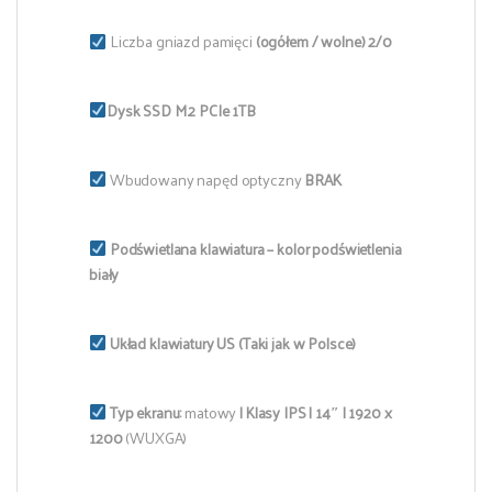
Liczba gniazd pamięci
(ogółem / wolne) 2/0
Dysk SSD M.2 PCIe 1TB
Wbudowany napęd optyczny
BRAK
Podświetlana klawiatura – kolor podświetlenia
biały
Układ klawiatury US (Taki jak w Polsce)
Typ ekranu:
matowy
| Klasy IPS | 14″ | 1920 x
1200
(WUXGA)