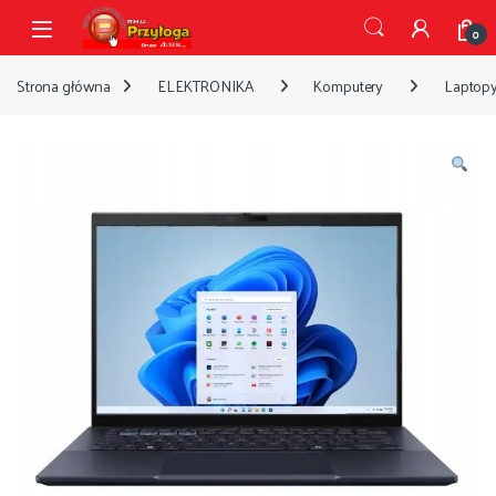
Przejdź do nawigacji
Przejdź do treści
Open
0
Strona główna
ELEKTRONIKA
Komputery
Laptop