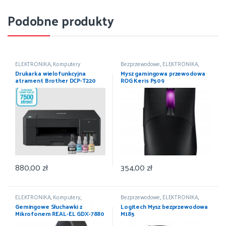
Podobne produkty
ELEKTRONIKA
,
Komputery
Bezprzewodowe
,
ELEKTRONIKA
,
Komputery
,
Myszki
,
Urządzenia
Drukarka wielofunkcyjna
Mysz gamingowa przewodowa
wskazujące
atrament Brother DCP-T220
ROG Keris P509
880,00
zł
354,00
zł
ELEKTRONIKA
,
Komputery
,
Bezprzewodowe
,
ELEKTRONIKA
,
Mikrofony i słuchawki
,
Słuchawki
Komputery
,
Myszki
,
Urządzenia
Gemingowe Słuchawki z
Logitech Mysz bezprzewodowa
przewodowe
wskazujące
Mikrofonem REAL-EL GDX-7880
M185