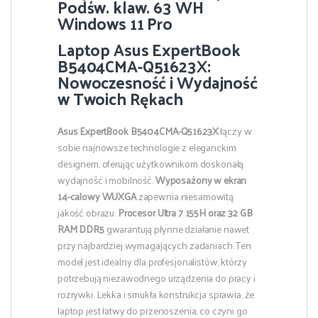
Podśw. klaw. 63 WH
Windows 11 Pro
Laptop Asus ExpertBook
B5404CMA-Q51623X:
Nowoczesność i Wydajność
w Twoich Rękach
Asus ExpertBook B5404CMA-Q51623X
łączy w
sobie najnowsze technologie z eleganckim
designem, oferując użytkownikom doskonałą
wydajność i mobilność.
Wyposażony w ekran
14-calowy WUXGA
zapewnia niesamowitą
jakość obrazu.
Procesor Ultra 7 155H oraz 32 GB
RAM DDR5
gwarantują płynne działanie nawet
przy najbardziej wymagających zadaniach. Ten
model jest idealny dla profesjonalistów, którzy
potrzebują niezawodnego urządzenia do pracy i
rozrywki. Lekka i smukła konstrukcja sprawia, że
laptop jest łatwy do przenoszenia, co czyni go