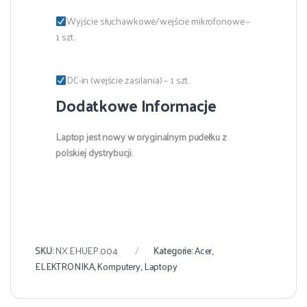
Wyjście słuchawkowe/wejście mikrofonowe –
1 szt.
DC-in (wejście zasilania) – 1 szt.
Dodatkowe Informacje
Laptop jest nowy w oryginalnym pudełku z
polskiej dystrybucji.
SKU:
NX.EHUEP.004
Kategorie:
Acer
,
ELEKTRONIKA
,
Komputery
,
Laptopy