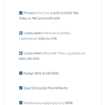
Procesor:
Intel Core
5 120U
(
5.0 GHz Max
Turbo, 12 MB Cache 10R/12W)
Liczba rdzeni
Performance
2
|Maks.
częstotliwość
turbo 5,0 GHz
Liczba rdzeni
Efficient
8
| Maks. częstotliwość
turbo 3,80 GHz
Pamięć RAM:
16 GB DDR5
Dysk SSD 512GB PCIe NVMe M.2
Wbudowany napęd optyczny
BRAK