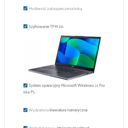
Możliwość zabezpieczenia linką
Szyfrowanie TPM 2.0
System operacyjny Microsoft Windows 11 Pro
x64 PL
Wydzielona
klawiatura numeryczna
Wielodotykowy,
intuicyjny touchpad