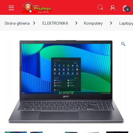
Przejdź do nawigacji
Przejdź do treści
Open
0
Strona główna
ELEKTRONIKA
Komputery
Laptop