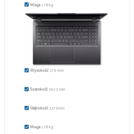
Waga
1.78 kg
Wysokość
17.9 mm
Szerokość
362.3 mm
Głębokość
237,5mm
Waga
1.78 kg