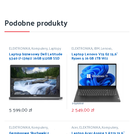
Podobne produkty
ELEKTRONIKA
,
Komputery
,
Laptopy
ELEKTRONIKA
,
IBM, Lenovo
,
Komputery
,
Laptopy
Laptop biznesowy Dell Latitude
Laptop Lenovo V15 G2 15,6″
5340 i7-1365U 16GB 512GB SSD
Ryzen 5 16 GB 1TB W11
FHD Win11 Pro
2 549,00
zł
5 599,00
zł
2 549,00
zł
ELEKTRONIKA
,
Komputery
,
Acer
,
ELEKTRONIKA
,
Komputery
,
Mikrofony i słuchawki
,
Słuchawki
Laptopy
Gemingowe Słuchawki z
Laptop Acer Aspire 3 A315 15,6″
przewodowe