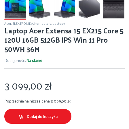
Acer
,
ELEKTRONIKA
,
Komputery
,
Laptopy
Laptop Acer Extensa 15 EX215 Core 5
120U 16GB 512GB IPS Win 11 Pro
50WH 36M
Dostępność:
Na stanie
3 099,00
zł
Poprzednia najniższa cena:
3 099,00
zł
.
Dodaj do koszyka