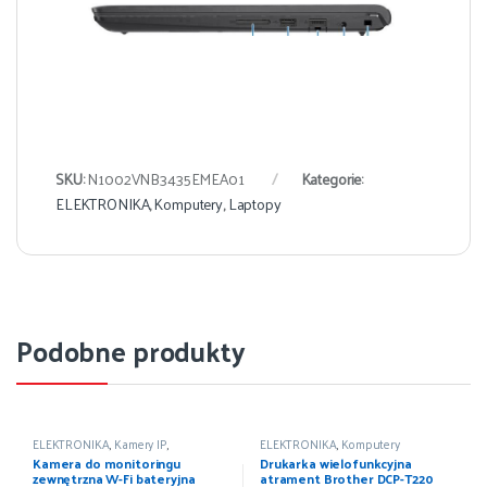
SKU:
N1002VNB3435EMEA01
Kategorie:
ELEKTRONIKA
,
Komputery
,
Laptopy
Podobne produkty
ELEKTRONIKA
,
Kamery IP
,
ELEKTRONIKA
,
Komputery
Komputery
,
Urządzenia sieciowe
Kamera do monitoringu
Drukarka wielofunkcyjna
zewnętrzna W-Fi bateryjna
atrament Brother DCP-T220