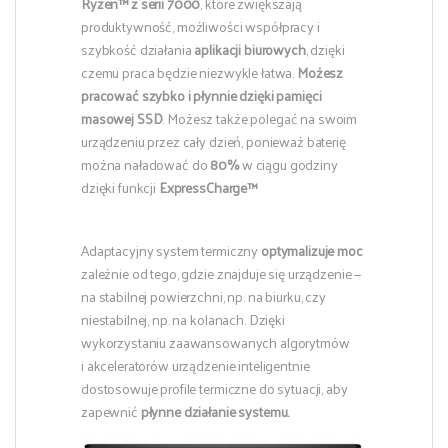
Ryzen™ z serii 7000
, które zwiększają
produktywność, możliwości współpracy i
szybkość działania
aplikacji biurowych
, dzięki
czemu praca będzie niezwykle łatwa.
Możesz
pracować szybko i płynnie dzięki pamięci
masowej SSD
. Możesz także polegać na swoim
urządzeniu przez cały dzień, ponieważ baterię
można naładować do
80%
w ciągu godziny
dzięki funkcji
ExpressCharge™
Adaptacyjny system termiczny
optymalizuje moc
zależnie od tego, gdzie znajduje się urządzenie —
na stabilnej powierzchni, np. na biurku, czy
niestabilnej, np. na kolanach. Dzięki
wykorzystaniu zaawansowanych algorytmów
i akceleratorów urządzenie inteligentnie
dostosowuje profile termiczne do sytuacji, aby
zapewnić
płynne działanie systemu.