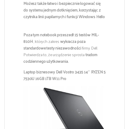
Możesz także łatwo i bezpiecznie logować się
do systemu jednym dotknięciem, korzystając z
czytnika linii papilarnych i funkcji Windows Hello
Poza tym notebook przeszedł 15 testów MIL-
810H
, których zakres
wykracza poza
standardowe testy niezawodności
firmy Dell.
Potwierdza to, że urządzenie sprosta
trudom
codziennego użytkowania.
Laptop biznesowy Dell Vostro 3435 14″ RYZEN 5
7530U 16GB 1TB W11 Pro