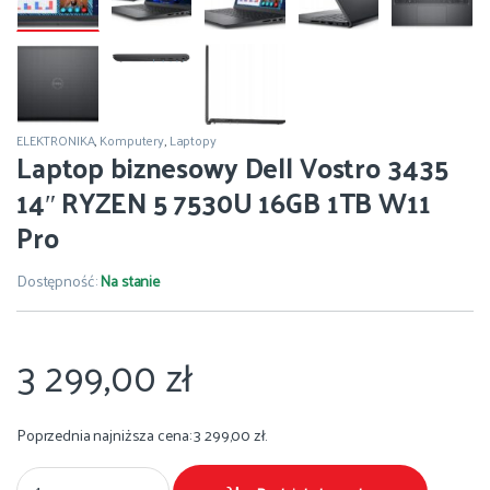
ELEKTRONIKA
,
Komputery
,
Laptopy
Laptop biznesowy Dell Vostro 3435
14″ RYZEN 5 7530U 16GB 1TB W11
Pro
Dostępność:
Na stanie
3 299,00
zł
Poprzednia najniższa cena:
3 299,00
zł
.
Laptop biznesowy Dell Vostro 3435 14" RYZEN 5 7530U 16GB 1TB W11 Pro 