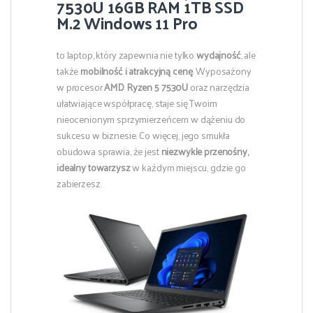
7530U 16GB RAM 1TB SSD
M.2 Windows 11 Pro
to laptop, który zapewnia nie tylko
wydajność
, ale
także
mobilność i atrakcyjną cenę
. Wyposażony
w procesor
AMD Ryzen 5 7530U
oraz narzędzia
ułatwiające współpracę, staje się Twoim
nieocenionym sprzymierzeńcem w dążeniu do
sukcesu w biznesie. Co więcej, jego smukła
obudowa sprawia, że jest
niezwykle przenośny,
idealny towarzysz
w każdym miejscu, gdzie go
zabierzesz.