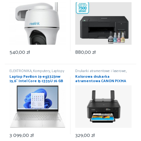
Reolink Argus Series B420
540,00
zł
880,00
zł
ELEKTRONIKA
,
Komputery
,
Laptopy
Drukarki atramentowe i laserowe
,
Drukarki i skanery
,
ELEKTRONIKA
,
Laptop Pavilion 15-eg3323nw
Kolorowa drukarka
Komputery
15,6″ Intel Core i5-1335U 16 GB
atramentowa CANON PIXMA
512 GB W11
TS705a WiFi LAN DUPLEX
3 099,00
zł
329,00
zł