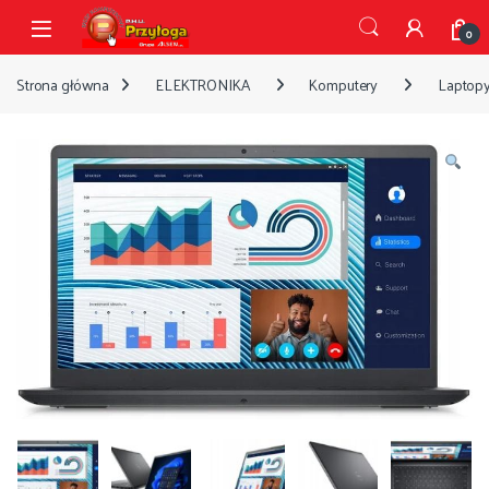
Przejdź do nawigacji
Przejdź do treści
Open
0
Strona główna
ELEKTRONIKA
Komputery
Laptop