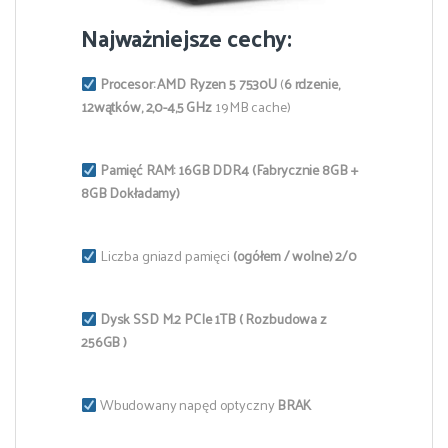
Najważniejsze cechy:
Procesor:
AMD Ryzen 5 7530U
(
6 rdzenie,
12wątków, 2,0-4,5 GHz
19MB cache)
Pamięć RAM:
16GB
DDR4 (Fabrycznie 8GB +
8GB Dokładamy)
Liczba gniazd pamięci
(ogółem / wolne) 2/0
Dysk SSD M.2 PCIe 1TB ( Rozbudowa z
256GB )
Wbudowany napęd optyczny
BRAK