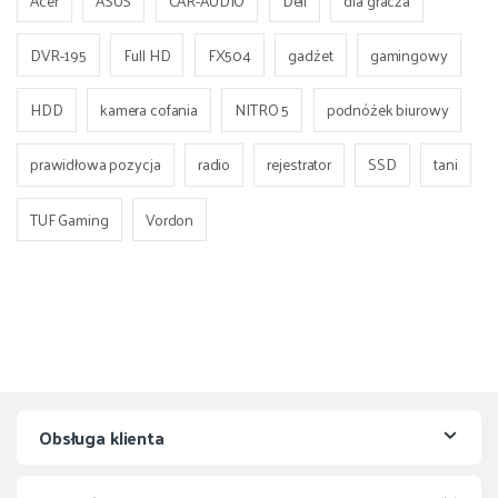
Acer
ASUS
CAR-AUDIO
Dell
dla gracza
DVR-195
Full HD
FX504
gadżet
gamingowy
HDD
kamera cofania
NITRO 5
podnóżek biurowy
prawidłowa pozycja
radio
rejestrator
SSD
tani
TUF Gaming
Vordon
Obsługa klienta