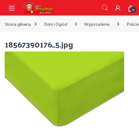
Przejdź do nawigacji
Przejdź do treści
Open
0
Strona główna
Dom i Ogród
Wyposażenie
Pościel
18567390176_5.jpg