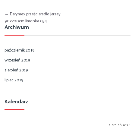
Nawigacja wpisu
←
Darymex prześcieradło jersey
90x200cm limonka 034
Archiwum
październik 2019
wrzesień 2019
sierpień 2019
lipiec 2019
Kalendarz
sierpień 2026