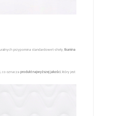
turalnych przypomina standardowe t-shirty,
tkanina
1
, co oznacza
produkt najwyższej jakości
, który jest