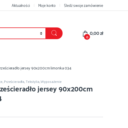
Aktualności
Moje konto
Śledź swoje zamówienie
0,00
zł
0
rześcieradło jersey 90x200cm limonka 034
ce
,
Prześcieradła
,
Tekstylia
,
Wyposażenie
ześcieradło jersey 90x200cm
4