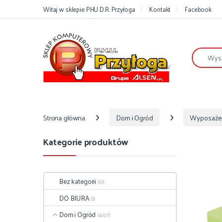
Przejdź do nawigacji
Przejdź do treści
Witaj w sklepie PHU D.R. Przyłoga
Kontakt
Facebook
Szukaj:
Strona główna
Dom i Ogród
Wyposaże
Kategorie produktów
Bez kategorii
(0)
DO BIURA
(1)
Dom i Ogród
(407)