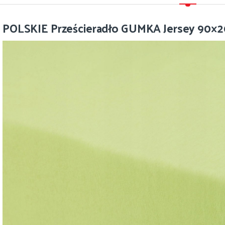
POLSKIE Prześcieradło GUMKA Jersey 90×