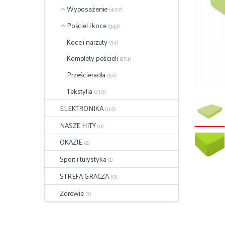
Wyposażenie
(407)
Pościel i koce
(343)
Koce i narzuty
(34)
Komplety pościeli
(251)
Prześcieradła
(56)
Tekstylia
(130)
ELEKTRONIKA
(116)
NASZE HITY
(0)
OKAZJE
(2)
Sport i turystyka
(1)
STREFA GRACZA
(0)
Zdrowie
(3)