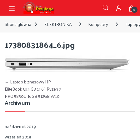
Przejdź do nawigacji
Przejdź do treści
Open
0
Strona główna
ELEKTRONIKA
Komputery
Laptop
17380831864_6.jpg
Nawigacja wpisu
←
Laptop biznesowy HP
EliteBook 855 G8 15,6″ Ryzen 7
PRO 5850U 16GB 512GB W10
Archiwum
październik 2019
wrzesień 2019