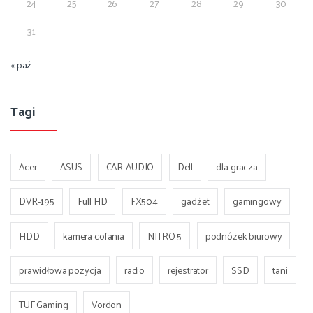
24
25
26
27
28
29
30
31
« paź
Tagi
Acer
ASUS
CAR-AUDIO
Dell
dla gracza
DVR-195
Full HD
FX504
gadżet
gamingowy
HDD
kamera cofania
NITRO 5
podnóżek biurowy
prawidłowa pozycja
radio
rejestrator
SSD
tani
TUF Gaming
Vordon