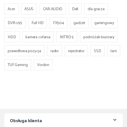
Acer
ASUS
CAR-AUDIO
Dell
dla gracza
DVR-195
Full HD
FX504
gadżet
gamingowy
HDD
kamera cofania
NITRO 5
podnóżek biurowy
prawidłowa pozycja
radio
rejestrator
SSD
tani
TUF Gaming
Vordon
Obsługa klienta