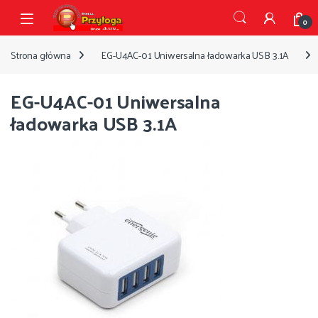
Przejdź do nawigacji
Przejdź do treści
Open
0
Strona główna
EG-U4AC-01 Uniwersalna ładowarka USB 3.1A
EG-U4AC-01 Uniwersalna
ładowarka USB 3.1A