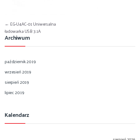
Nawigacja wpisu
←
EG-U4AC-01 Uniwersalna
ładowarka USB 3.1A
Archiwum
październik 2019
wrzesień 2019
sierpień 2019
lipiec 2019
Kalendarz
sierpień 2026