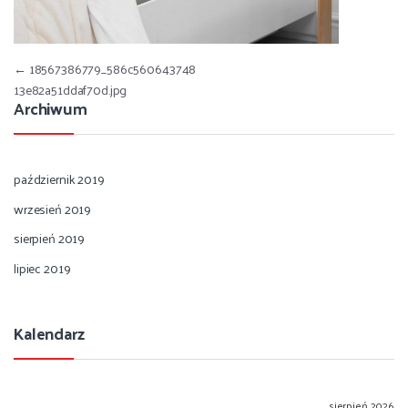
Nawigacja wpisu
←
18567386779_586c560643748
13e82a51ddaf70d.jpg
Archiwum
październik 2019
wrzesień 2019
sierpień 2019
lipiec 2019
Kalendarz
sierpień 2026