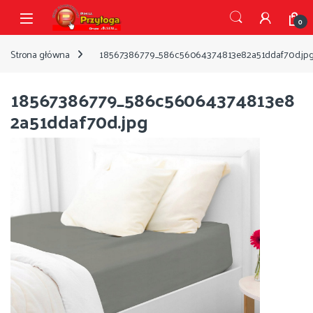
Przejdź do nawigacji
Przejdź do treści
Open
0
Strona główna
18567386779_586c56064374813e82a51ddaf70d.jp
18567386779_586c56064374813e8
2a51ddaf70d.jpg