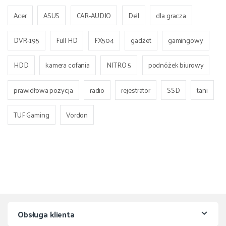
Acer
ASUS
CAR-AUDIO
Dell
dla gracza
DVR-195
Full HD
FX504
gadżet
gamingowy
HDD
kamera cofania
NITRO 5
podnóżek biurowy
prawidłowa pozycja
radio
rejestrator
SSD
tani
TUF Gaming
Vordon
Obsługa klienta