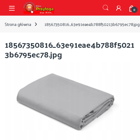
Przejdź do nawigacji
Przejdź do treści
Open
0
Strona główna
18567350816_63e91eae4b788f50213b6795ec78.jpg
18567350816_63e91eae4b788f5021
3b6795ec78.jpg