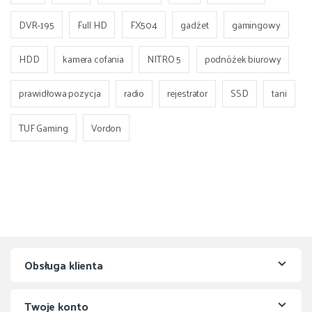
DVR-195
Full HD
FX504
gadżet
gamingowy
HDD
kamera cofania
NITRO 5
podnóżek biurowy
prawidłowa pozycja
radio
rejestrator
SSD
tani
TUF Gaming
Vordon
Obsługa klienta
Twoje konto