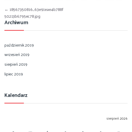
Nawigacja wpisu
←
18567350816_63e91eae4b788f
50213b6795ec78.jpg
Archiwum
październik 2019
wrzesień 2019
sierpień 2019
lipiec 2019
Kalendarz
sierpień 2026