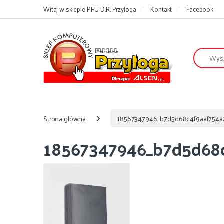
Przejdź do nawigacji
Przejdź do treści
Witaj w sklepie PHU D.R. Przyłoga
Kontakt
Facebook
Szukaj:
Strona główna
18567347946_b7d5d68c4f9aaf754a
18567347946_b7d5d68c