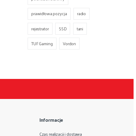
prawidłowa pozycja
radio
rejestrator
SSD
tani
TUF Gaming
Vordon
Informacje
Czas realizacji i dostawa