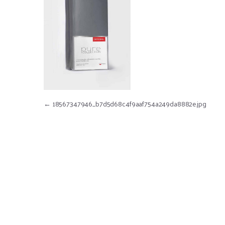
Nawigacja wpisu
←
18567347946_b7d5d68c4f9aaf754a249da8882e.jpg