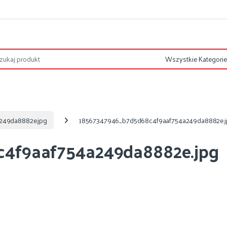
249da8882e.jpg
18567347946_b7d5d68c4f9aaf754a249da8882e.j
4f9aaf754a249da8882e.jpg