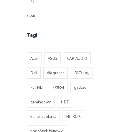
31
« paź
Tagi
Acer
ASUS
CAR-AUDIO
Dell
dla gracza
DVR-195
Full HD
FX504
gadżet
gamingowy
HDD
kamera cofania
NITRO 5
podnóżek biurowy