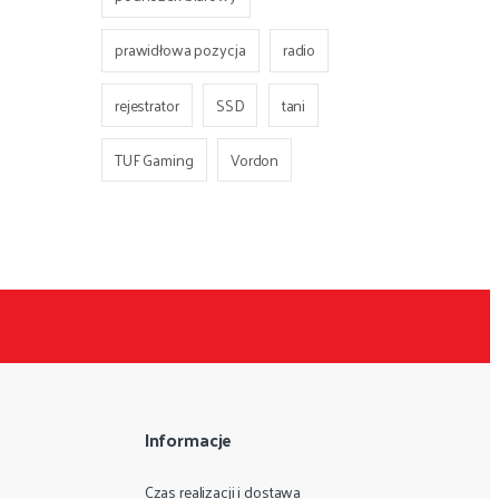
prawidłowa pozycja
radio
rejestrator
SSD
tani
TUF Gaming
Vordon
Informacje
Czas realizacji i dostawa