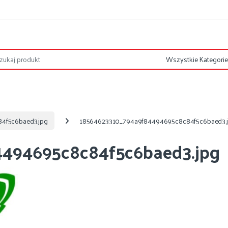
4f5c6baed3.jpg
18564623310_794a9f84494695c8c84f5c6baed3.
494695c8c84f5c6baed3.jpg