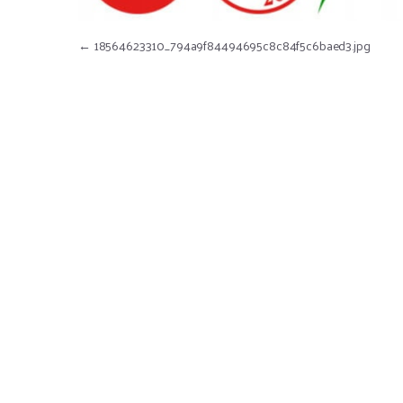
Nawigacja wpisu
←
18564623310_794a9f84494695c8c84f5c6baed3.jpg