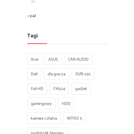
31
« paź
Tagi
Acer
ASUS
CAR-AUDIO
Dell
dla gracza
DVR-195
Full HD
FX504
gadżet
gamingowy
HDD
kamera cofania
NITRO 5
podnóżek biurowy