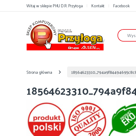
Przejdź do nawigacji
Przejdź do treści
Witaj w sklepie PHU D.R. Przyłoga
Kontakt
Facebook
Szukaj:
Strona główna
18564623310_794a9f84494695c8c8
18564623310_794a9f84