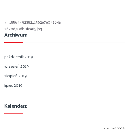
Nawigacja wpisu
←
18564492382_1562e7e04164a
2670d70db0fca65.jpg
Archiwum
październik 2019
wrzesień 2019
sierpień 2019
lipiec 2019
Kalendarz
sierpień 2026