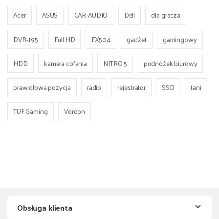
Acer
ASUS
CAR-AUDIO
Dell
dla gracza
DVR-195
Full HD
FX504
gadżet
gamingowy
HDD
kamera cofania
NITRO 5
podnóżek biurowy
prawidłowa pozycja
radio
rejestrator
SSD
tani
TUF Gaming
Vordon
Obsługa klienta