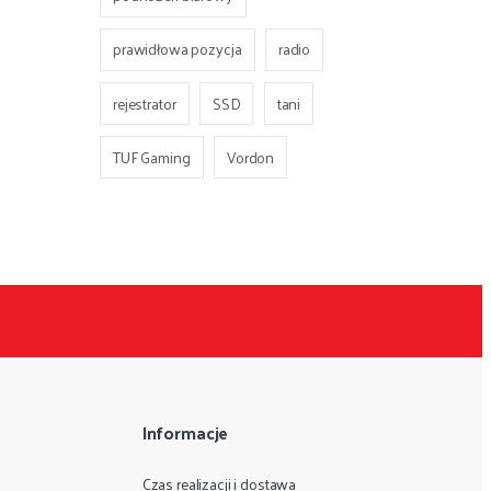
prawidłowa pozycja
radio
rejestrator
SSD
tani
TUF Gaming
Vordon
Informacje
Czas realizacji i dostawa