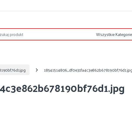
190bf76d1.jpg
18541514806_df0e31fa4c3e862b678190bf76d1.jp
4c3e862b678190bf76d1.jpg