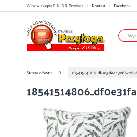
Przejdź do nawigacji
Przejdź do treści
Witaj w sklepie PHU D.R. Przyłoga
Kontakt
Facebook
Szukaj:
Strona główna
18541514806_df0e31fa4c3e862b678
18541514806_df0e31fa