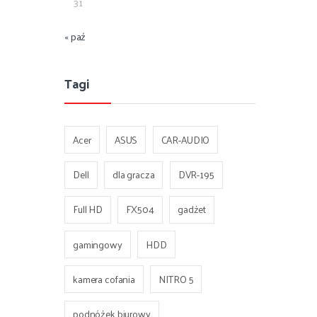
31
« paź
Tagi
Acer
ASUS
CAR-AUDIO
Dell
dla gracza
DVR-195
Full HD
FX504
gadżet
gamingowy
HDD
kamera cofania
NITRO 5
podnóżek biurowy