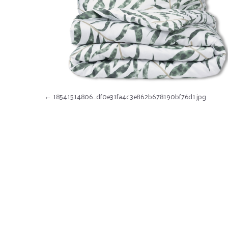
Nawigacja wpisu
←
18541514806_df0e31fa4c3e862b678190bf76d1.jpg