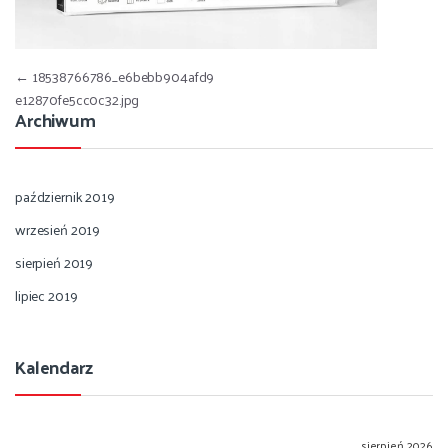
Nawigacja wpisu
←
18538766786_e6bebb904afd9
e12870fe5cc0c32.jpg
Archiwum
październik 2019
wrzesień 2019
sierpień 2019
lipiec 2019
Kalendarz
sierpień 2026