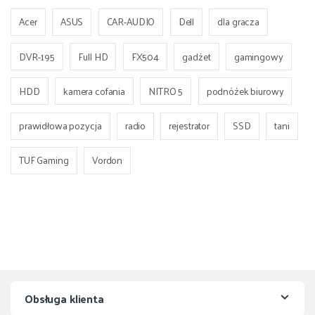
Acer
ASUS
CAR-AUDIO
Dell
dla gracza
DVR-195
Full HD
FX504
gadżet
gamingowy
HDD
kamera cofania
NITRO 5
podnóżek biurowy
prawidłowa pozycja
radio
rejestrator
SSD
tani
TUF Gaming
Vordon
Obsługa klienta