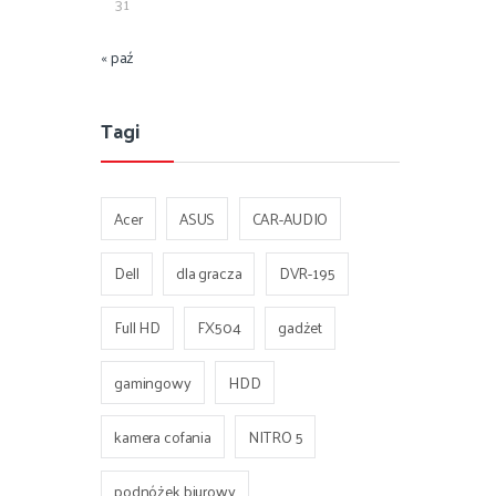
31
« paź
Tagi
Acer
ASUS
CAR-AUDIO
Dell
dla gracza
DVR-195
Full HD
FX504
gadżet
gamingowy
HDD
kamera cofania
NITRO 5
podnóżek biurowy