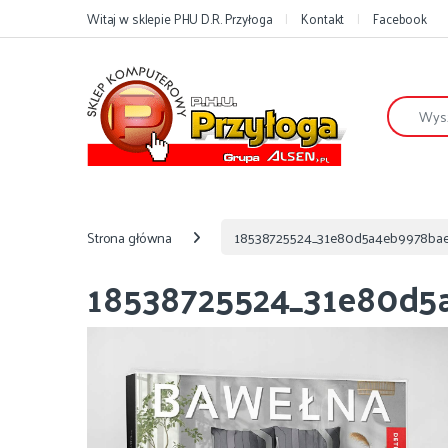
Przejdź do nawigacji
Przejdź do treści
Witaj w sklepie PHU D.R. Przyłoga
Kontakt
Facebook
Szukaj:
Strona główna
18538725524_31e80d5a4eb9978baec
18538725524_31e80d5a