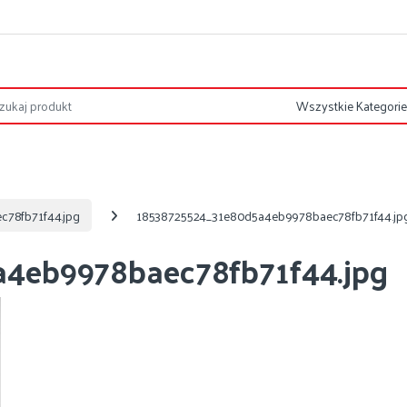
78fb71f44.jpg
18538725524_31e80d5a4eb9978baec78fb71f44.jp
4eb9978baec78fb71f44.jpg