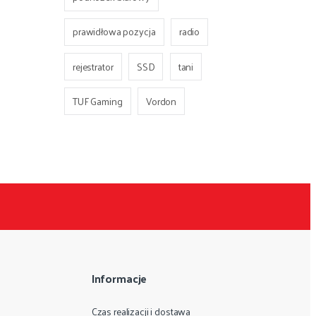
prawidłowa pozycja
radio
rejestrator
SSD
tani
TUF Gaming
Vordon
Informacje
Czas realizacji i dostawa