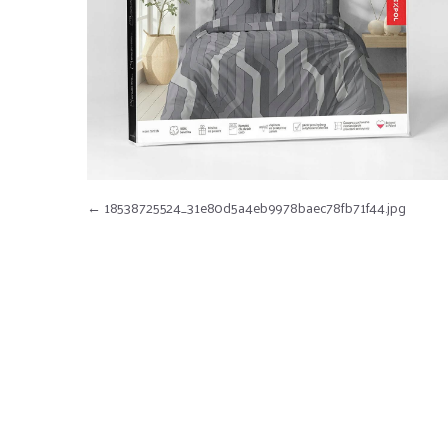
Nawigacja wpisu
←
18538725524_31e80d5a4eb9978baec78fb71f44.jpg