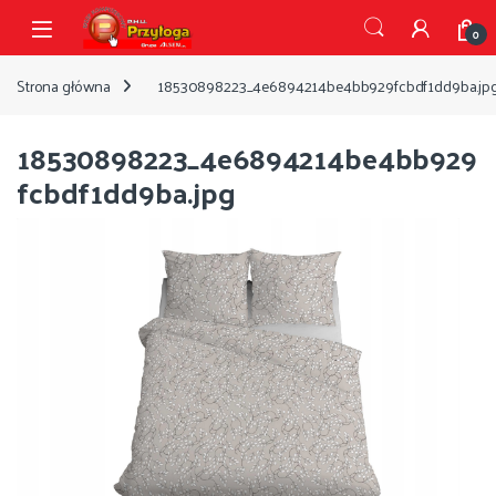
Przejdź do nawigacji
Przejdź do treści
Open
0
Strona główna
18530898223_4e6894214be4bb929fcbdf1dd9ba.jp
18530898223_4e6894214be4bb929
fcbdf1dd9ba.jpg