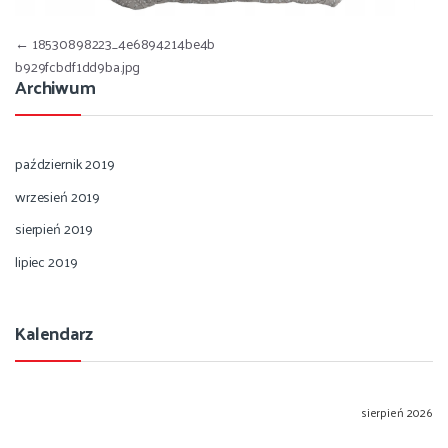
Nawigacja wpisu
←
18530898223_4e6894214be4b
b929fcbdf1dd9ba.jpg
Archiwum
październik 2019
wrzesień 2019
sierpień 2019
lipiec 2019
Kalendarz
sierpień 2026