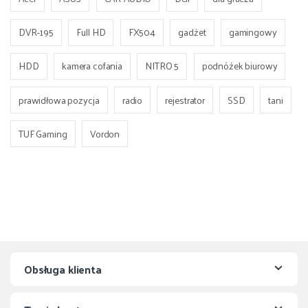
DVR-195
Full HD
FX504
gadżet
gamingowy
HDD
kamera cofania
NITRO 5
podnóżek biurowy
prawidłowa pozycja
radio
rejestrator
SSD
tani
TUF Gaming
Vordon
Obsługa klienta