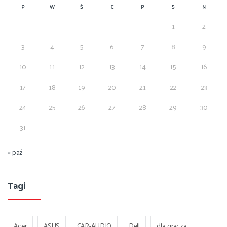
P
W
Ś
C
P
S
N
1
2
3
4
5
6
7
8
9
10
11
12
13
14
15
16
17
18
19
20
21
22
23
24
25
26
27
28
29
30
31
« paź
Tagi
Acer
ASUS
CAR-AUDIO
Dell
dla gracza