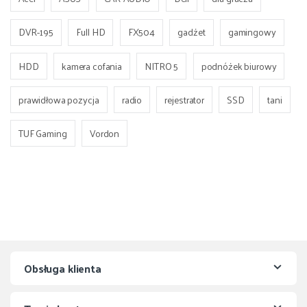
DVR-195
Full HD
FX504
gadżet
gamingowy
HDD
kamera cofania
NITRO 5
podnóżek biurowy
prawidłowa pozycja
radio
rejestrator
SSD
tani
TUF Gaming
Vordon
Obsługa klienta