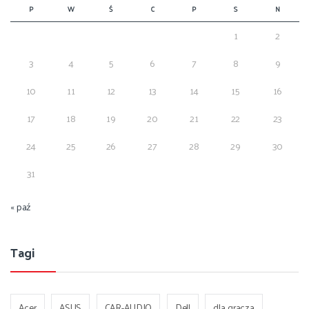
P
W
Ś
C
P
S
N
1
2
3
4
5
6
7
8
9
10
11
12
13
14
15
16
17
18
19
20
21
22
23
24
25
26
27
28
29
30
31
« paź
Tagi
Acer
ASUS
CAR-AUDIO
Dell
dla gracza