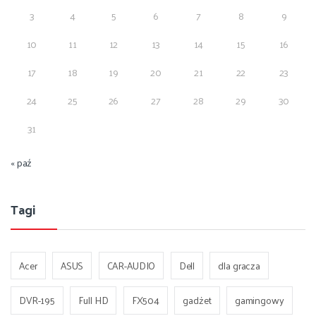
3
4
5
6
7
8
9
10
11
12
13
14
15
16
17
18
19
20
21
22
23
24
25
26
27
28
29
30
31
« paź
Tagi
Acer
ASUS
CAR-AUDIO
Dell
dla gracza
DVR-195
Full HD
FX504
gadżet
gamingowy