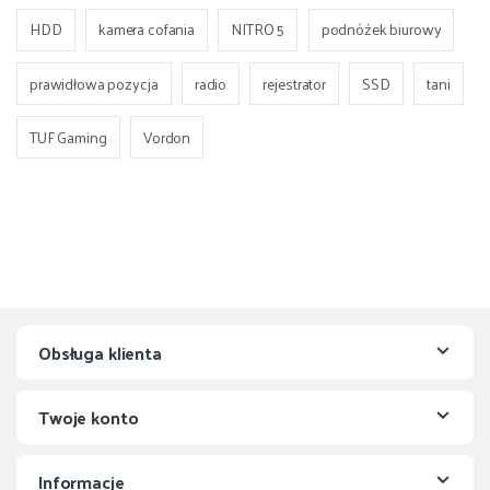
HDD
kamera cofania
NITRO 5
podnóżek biurowy
prawidłowa pozycja
radio
rejestrator
SSD
tani
TUF Gaming
Vordon
Obsługa klienta
Twoje konto
Informacje