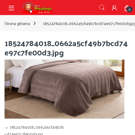
Przejdź do nawigacji
Przejdź do treści
Open
0
Strona główna
18524784018_0662a5cf49b7bcd74e97c7fe00d3.jp
18524784018_0662a5cf49b7bcd74
e97c7fe00d3.jpg
Nawigacja wpisu
←
18524784018_0662a5cf49b7b
cd74e97c7fe00d3.jpg