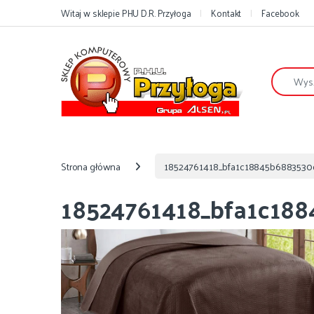
Przejdź do nawigacji
Przejdź do treści
Witaj w sklepie PHU D.R. Przyłoga
Kontakt
Facebook
Szukaj:
Strona główna
18524761418_bfa1c18845b6883530
18524761418_bfa1c188