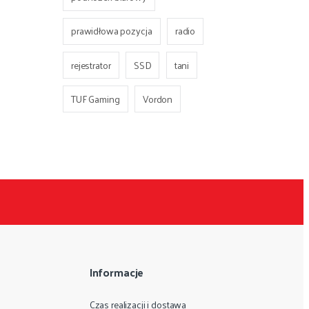
prawidłowa pozycja
radio
rejestrator
SSD
tani
TUF Gaming
Vordon
Informacje
Czas realizacji i dostawa