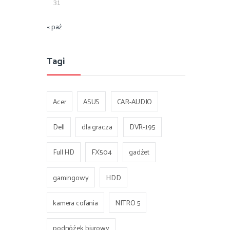
31
« paź
Tagi
Acer
ASUS
CAR-AUDIO
Dell
dla gracza
DVR-195
Full HD
FX504
gadżet
gamingowy
HDD
kamera cofania
NITRO 5
podnóżek biurowy