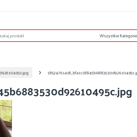
d92610495c.jpg
18524761418_bfa1c18845b6883530d92610495c.j
45b6883530d92610495c.jpg