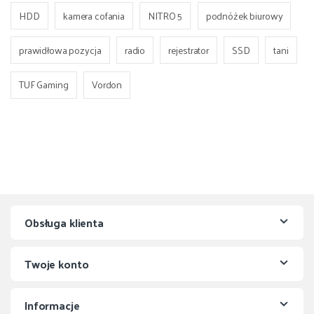
HDD
kamera cofania
NITRO 5
podnóżek biurowy
prawidłowa pozycja
radio
rejestrator
SSD
tani
TUF Gaming
Vordon
Obsługa klienta
Twoje konto
Informacje