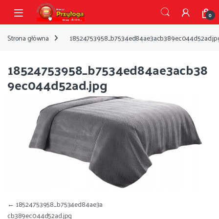
Przejdź do nawigacji
Przejdź do treści
Open
0
Strona główna
18524753958_b7534ed84ae3acb389ec044d52ad.jp
18524753958_b7534ed84ae3acb38
9ec044d52ad.jpg
Nawigacja wpisu
←
18524753958_b7534ed84ae3a
cb389ec044d52ad.jpg