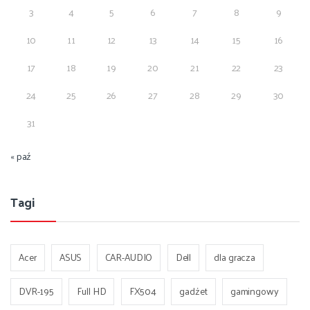
3
4
5
6
7
8
9
10
11
12
13
14
15
16
17
18
19
20
21
22
23
24
25
26
27
28
29
30
31
« paź
Tagi
Acer
ASUS
CAR-AUDIO
Dell
dla gracza
DVR-195
Full HD
FX504
gadżet
gamingowy