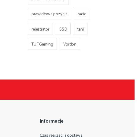
prawidłowa pozycja
radio
rejestrator
SSD
tani
TUF Gaming
Vordon
Informacje
Czas realizacji i dostawa