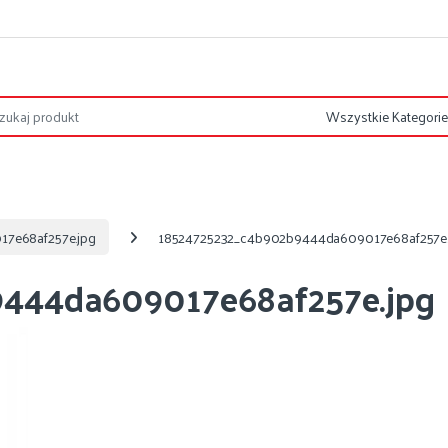
7e68af257e.jpg
18524725232_c4b902b9444da609017e68af257e.
9444da609017e68af257e.jpg