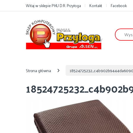
Przejdź do nawigacji
Przejdź do treści
Witaj w sklepie PHU D.R. Przyłoga
Kontakt
Facebook
Szukaj:
Strona główna
18524725232_c4b902b9444da60901
18524725232_c4b902b