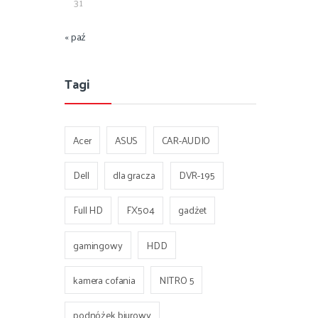
31
« paź
Tagi
Acer
ASUS
CAR-AUDIO
Dell
dla gracza
DVR-195
Full HD
FX504
gadżet
gamingowy
HDD
kamera cofania
NITRO 5
podnóżek biurowy