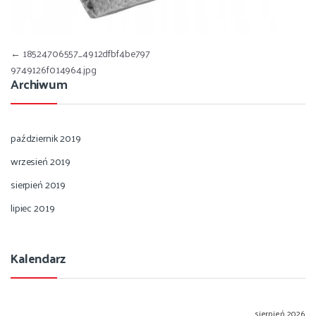
Nawigacja wpisu
←
18524706557_4912dfbf4be797
9749126f014964.jpg
Archiwum
październik 2019
wrzesień 2019
sierpień 2019
lipiec 2019
Kalendarz
sierpień 2026