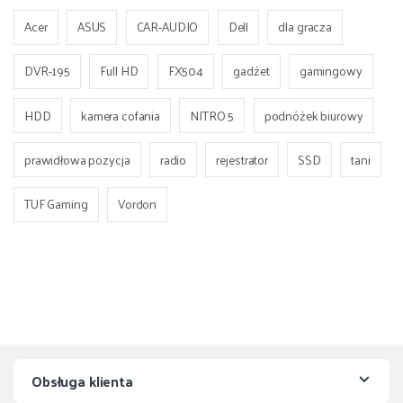
Acer
ASUS
CAR-AUDIO
Dell
dla gracza
DVR-195
Full HD
FX504
gadżet
gamingowy
HDD
kamera cofania
NITRO 5
podnóżek biurowy
prawidłowa pozycja
radio
rejestrator
SSD
tani
TUF Gaming
Vordon
Obsługa klienta