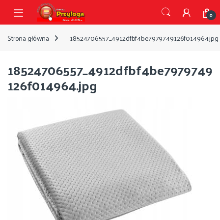
Przejdź do nawigacji
Przejdź do treści
Open
0
Strona główna
18524706557_4912dfbf4be7979749126f014964.jpg
18524706557_4912dfbf4be7979749
126f014964.jpg