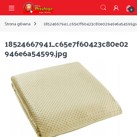
Przejdź do nawigacji
Przejdź do treści
Open
0
Strona główna
18524667941_c65e7f60423c80e02946e6a54599.jp
18524667941_c65e7f60423c80e02
946e6a54599.jpg