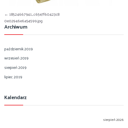
Nawigacja wpisu
←
18524667941_c65e7f60423c8
0e02946e6a54599.jpg
Archiwum
październik 2019
wrzesień 2019
sierpień 2019
lipiec 2019
Kalendarz
sierpień 2026