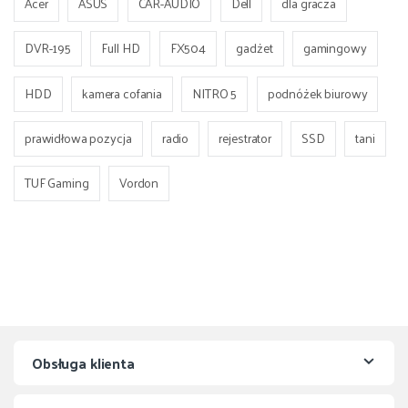
Acer
ASUS
CAR-AUDIO
Dell
dla gracza
DVR-195
Full HD
FX504
gadżet
gamingowy
HDD
kamera cofania
NITRO 5
podnóżek biurowy
prawidłowa pozycja
radio
rejestrator
SSD
tani
TUF Gaming
Vordon
Obsługa klienta