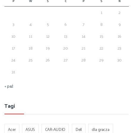
P
W
Ś
C
P
S
N
1
2
3
4
5
6
7
8
9
10
11
12
13
14
15
16
17
18
19
20
21
22
23
24
25
26
27
28
29
30
31
« paź
Tagi
Acer
ASUS
CAR-AUDIO
Dell
dla gracza