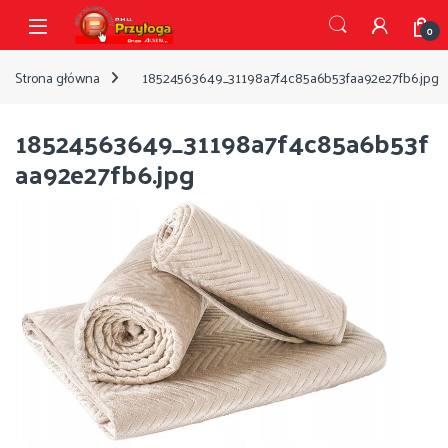
Przejdź do nawigacji
Przejdź do treści
Open
0
Strona główna
18524563649_31198a7f4c85a6b53faa92e27fb6.jpg
18524563649_31198a7f4c85a6b53f
aa92e27fb6.jpg