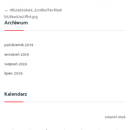
Nawigacja wpisu
←
18524563649_31198a7f4c85a6
b53faa92e27fb6.jpg
Archiwum
październik 2019
wrzesień 2019
sierpień 2019
lipiec 2019
Kalendarz
sierpień 2026