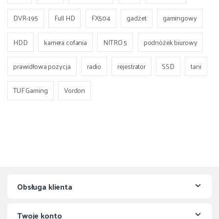
DVR-195
Full HD
FX504
gadżet
gamingowy
HDD
kamera cofania
NITRO 5
podnóżek biurowy
prawidłowa pozycja
radio
rejestrator
SSD
tani
TUF Gaming
Vordon
Obsługa klienta
Twoje konto