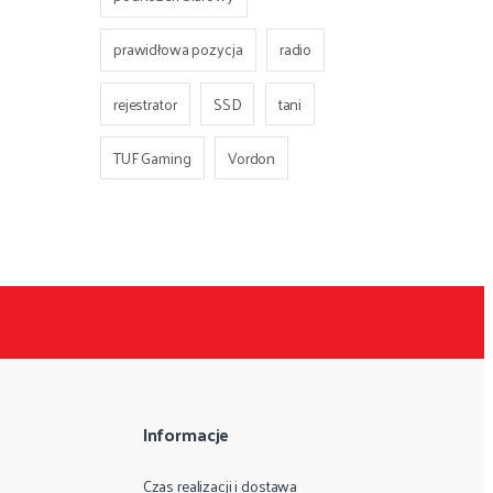
prawidłowa pozycja
radio
rejestrator
SSD
tani
TUF Gaming
Vordon
Informacje
Czas realizacji i dostawa