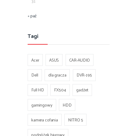
31
« paź
Tagi
Acer
ASUS
CAR-AUDIO
Dell
dla gracza
DVR-195
Full HD
FX504
gadżet
gamingowy
HDD
kamera cofania
NITRO 5
podnóżek biurowy