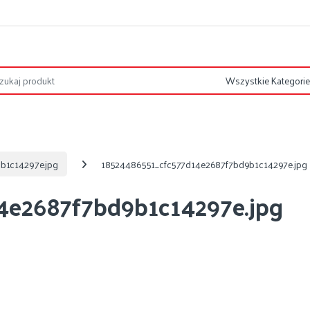
b1c14297e.jpg
18524486551_cfc577d14e2687f7bd9b1c14297e.jpg
4e2687f7bd9b1c14297e.jpg