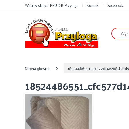
Przejdź do nawigacji
Przejdź do treści
Witaj w sklepie PHU D.R. Przyłoga
Kontakt
Facebook
Szukaj:
Strona główna
18524486551_cfc577d14e2687f7bd9
18524486551_cfc577d1