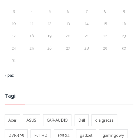
3
4
5
6
7
8
9
10
11
12
13
14
15
16
17
18
19
20
21
22
23
24
25
26
27
28
29
30
31
« paź
Tagi
Acer
ASUS
CAR-AUDIO
Dell
dla gracza
DVR-195
Full HD
FX504
gadżet
gamingowy