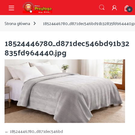
Przejdź do nawigacji
Przejdź do treści
Open
0
Strona główna
18524446780_d871dec546bd91b32835fd964440.j
18524446780_d871dec546bd91b32
835fd964440.jpg
Nawigacja wpisu
←
18524446780_d871dec546bd