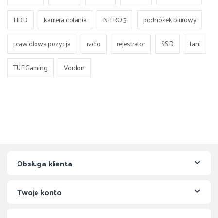
HDD
kamera cofania
NITRO 5
podnóżek biurowy
prawidłowa pozycja
radio
rejestrator
SSD
tani
TUF Gaming
Vordon
Obsługa klienta
Twoje konto