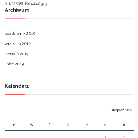
91b32835fd964440.jpg
Archiwum
październik 2019
wrzesień 2019
sierpień 2019
lipiec 2019
Kalendarz
sierpień 2026
P
W
Ś
C
P
S
N
1
2