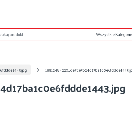
6fddde1443.jpg
18512484220_de7ce7b24d17ba1c0e6fddde1443.j
4d17ba1c0e6fddde1443.jpg