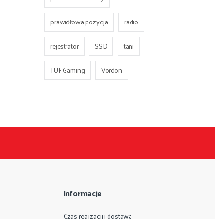
prawidłowa pozycja
radio
rejestrator
SSD
tani
TUF Gaming
Vordon
Informacje
Czas realizacji i dostawa