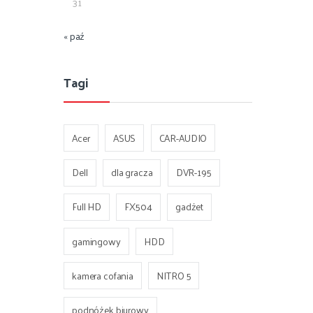
31
« paź
Tagi
Acer
ASUS
CAR-AUDIO
Dell
dla gracza
DVR-195
Full HD
FX504
gadżet
gamingowy
HDD
kamera cofania
NITRO 5
podnóżek biurowy