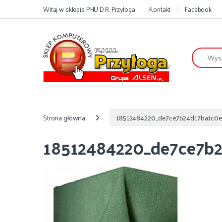
Przejdź do nawigacji
Przejdź do treści
Witaj w sklepie PHU D.R. Przyłoga
Kontakt
Facebook
Szukaj:
Strona główna
18512484220_de7ce7b24d17ba1c0e
18512484220_de7ce7b2