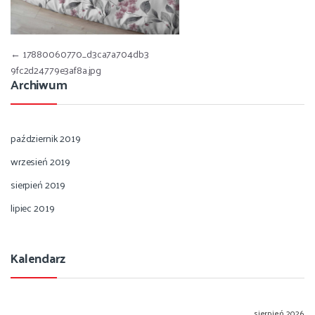
Nawigacja wpisu
←
17880060770_d3ca7a704db3
9fc2d24779e3af8a.jpg
Archiwum
październik 2019
wrzesień 2019
sierpień 2019
lipiec 2019
Kalendarz
sierpień 2026