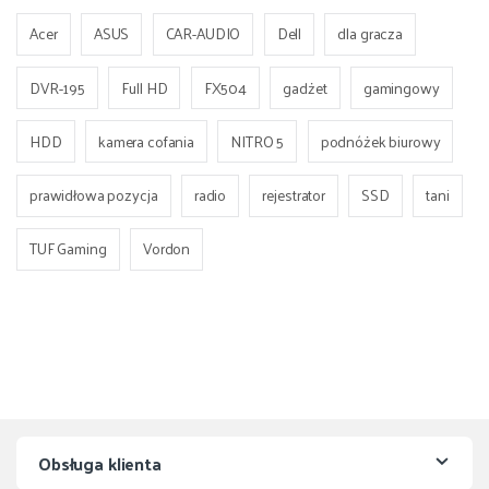
Acer
ASUS
CAR-AUDIO
Dell
dla gracza
DVR-195
Full HD
FX504
gadżet
gamingowy
HDD
kamera cofania
NITRO 5
podnóżek biurowy
prawidłowa pozycja
radio
rejestrator
SSD
tani
TUF Gaming
Vordon
Obsługa klienta