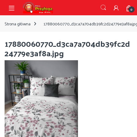
Przejdź do nawigacji
Przejdź do treści
Open
0
Strona główna
17880060770_d3ca7a704db39fc2d24779e3af8a.jp
17880060770_d3ca7a704db39fc2d
24779e3af8a.jpg