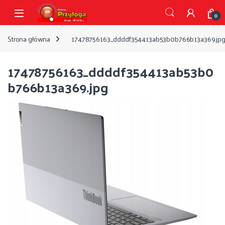
Przejdź do nawigacji
Przejdź do treści
Open
0
Strona główna
17478756163_ddddf354413ab53b0b766b13a369.jp
17478756163_ddddf354413ab53b0
b766b13a369.jpg