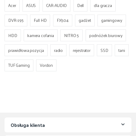
Acer
ASUS
CAR-AUDIO
Dell
dla gracza
DVR-195
Full HD
FX504
gadżet
gamingowy
HDD
kamera cofania
NITRO 5
podnóżek biurowy
prawidłowa pozycja
radio
rejestrator
SSD
tani
TUF Gaming
Vordon
Obsługa klienta