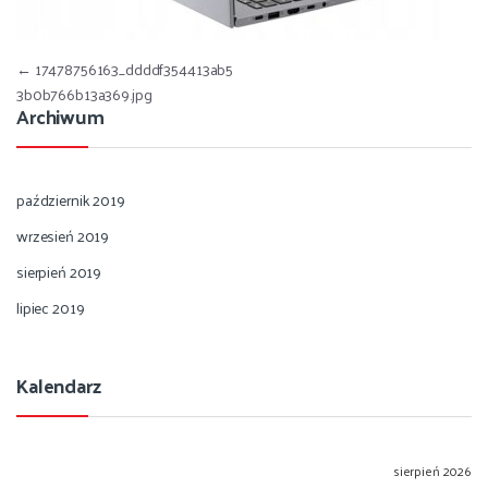
Nawigacja wpisu
←
17478756163_ddddf354413ab5
3b0b766b13a369.jpg
Archiwum
październik 2019
wrzesień 2019
sierpień 2019
lipiec 2019
Kalendarz
sierpień 2026