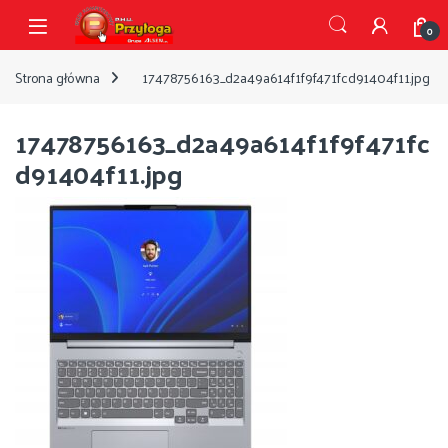
Przejdź do nawigacji
Przejdź do treści
Open
0
Strona główna
17478756163_d2a49a614f1f9f471fcd91404f11.jpg
17478756163_d2a49a614f1f9f471fc
d91404f11.jpg