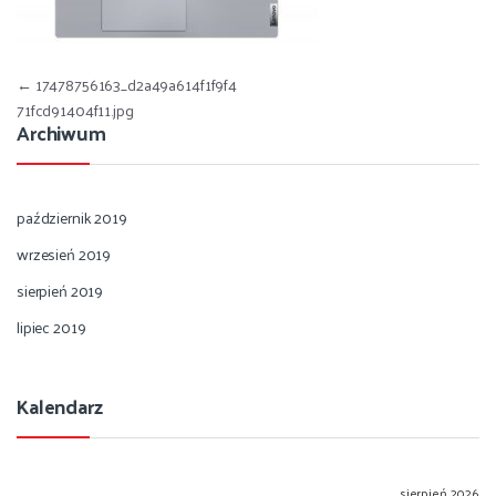
Nawigacja wpisu
←
17478756163_d2a49a614f1f9f4
71fcd91404f11.jpg
Archiwum
październik 2019
wrzesień 2019
sierpień 2019
lipiec 2019
Kalendarz
sierpień 2026