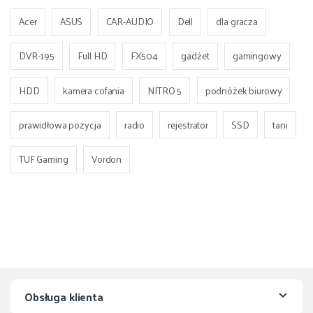
Acer
ASUS
CAR-AUDIO
Dell
dla gracza
DVR-195
Full HD
FX504
gadżet
gamingowy
HDD
kamera cofania
NITRO 5
podnóżek biurowy
prawidłowa pozycja
radio
rejestrator
SSD
tani
TUF Gaming
Vordon
Obsługa klienta