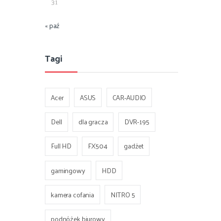
31
« paź
Tagi
Acer
ASUS
CAR-AUDIO
Dell
dla gracza
DVR-195
Full HD
FX504
gadżet
gamingowy
HDD
kamera cofania
NITRO 5
podnóżek biurowy