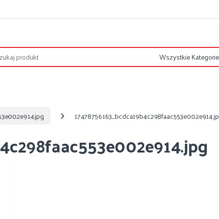
53e002e914.jpg
17478756163_bcdca19b4c298faac553e002e914.j
4c298faac553e002e914.jpg