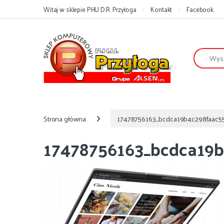
Przejdź do nawigacji
Przejdź do treści
Witaj w sklepie PHU D.R. Przyłoga
Kontakt
Facebook
Szukaj:
Strona główna
17478756163_bcdca19b4c298faac5
17478756163_bcdca19b