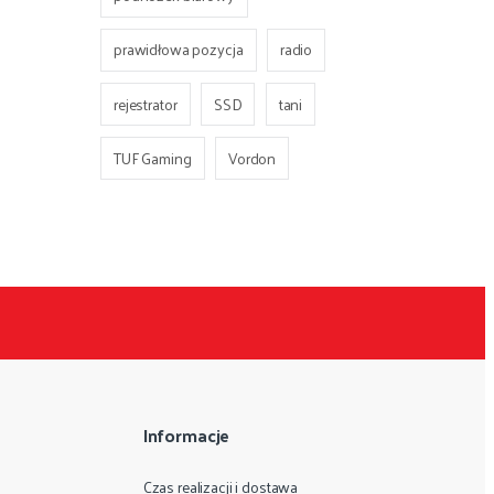
prawidłowa pozycja
radio
rejestrator
SSD
tani
TUF Gaming
Vordon
Informacje
Czas realizacji i dostawa