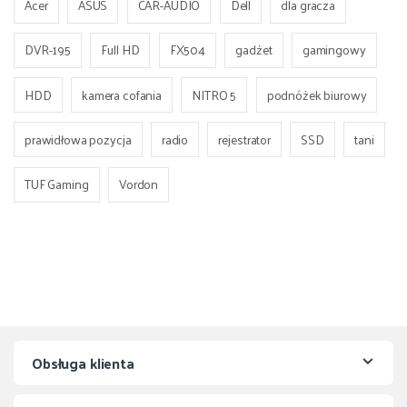
Acer
ASUS
CAR-AUDIO
Dell
dla gracza
DVR-195
Full HD
FX504
gadżet
gamingowy
HDD
kamera cofania
NITRO 5
podnóżek biurowy
prawidłowa pozycja
radio
rejestrator
SSD
tani
TUF Gaming
Vordon
Obsługa klienta