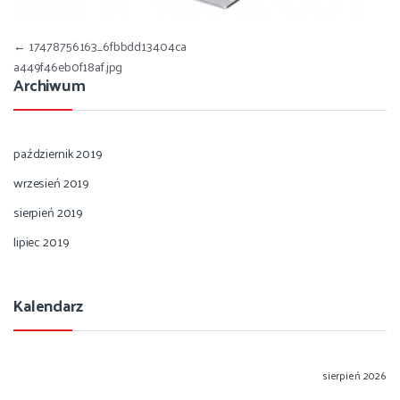
Nawigacja wpisu
←
17478756163_6fbbdd13404ca
a449f46eb0f18af.jpg
Archiwum
październik 2019
wrzesień 2019
sierpień 2019
lipiec 2019
Kalendarz
sierpień 2026