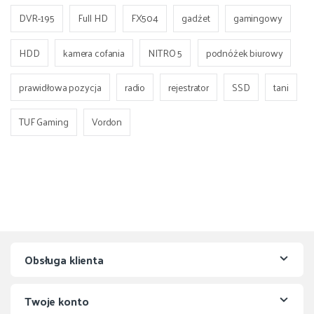
DVR-195
Full HD
FX504
gadżet
gamingowy
HDD
kamera cofania
NITRO 5
podnóżek biurowy
prawidłowa pozycja
radio
rejestrator
SSD
tani
TUF Gaming
Vordon
Obsługa klienta
Twoje konto