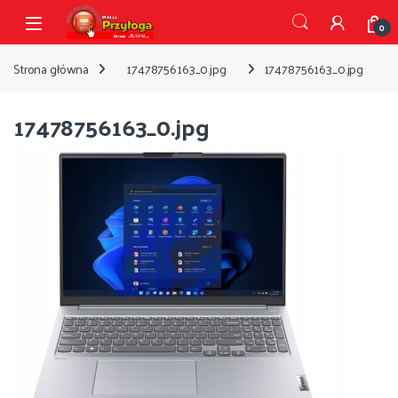
Przejdź do nawigacji
Przejdź do treści
Open
0
Strona główna
17478756163_0.jpg
17478756163_0.jpg
17478756163_0.jpg