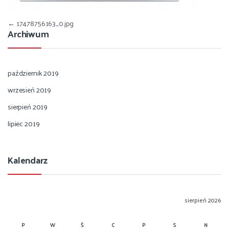
Nawigacja wpisu
←
17478756163_0.jpg
Archiwum
październik 2019
wrzesień 2019
sierpień 2019
lipiec 2019
Kalendarz
sierpień 2026
P
W
Ś
C
P
S
N