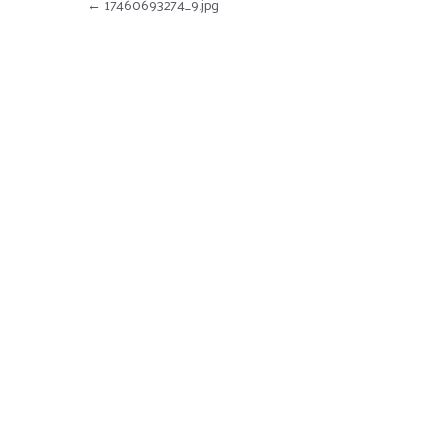
Nawigacja wpisu
←
17460693274_9.jpg