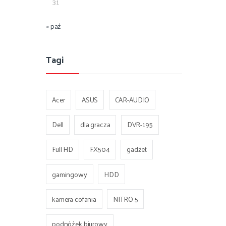
31
« paź
Tagi
Acer
ASUS
CAR-AUDIO
Dell
dla gracza
DVR-195
Full HD
FX504
gadżet
gamingowy
HDD
kamera cofania
NITRO 5
podnóżek biurowy