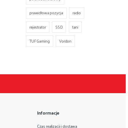
prawidłowa pozycja
radio
rejestrator
SSD
tani
TUF Gaming
Vordon
Informacje
Czas realizacji i dostawa