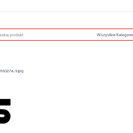
693274_9.jpg