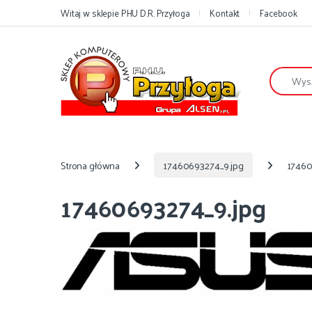
Przejdź do nawigacji
Przejdź do treści
Witaj w sklepie PHU D.R. Przyłoga
Kontakt
Facebook
Szukaj:
Strona główna
17460693274_9.jpg
17460
17460693274_9.jpg