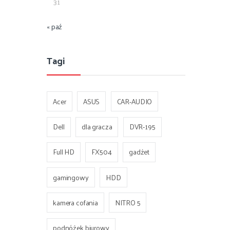
31
« paź
Tagi
Acer
ASUS
CAR-AUDIO
Dell
dla gracza
DVR-195
Full HD
FX504
gadżet
gamingowy
HDD
kamera cofania
NITRO 5
podnóżek biurowy