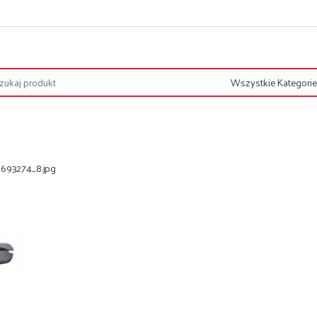
693274_8.jpg