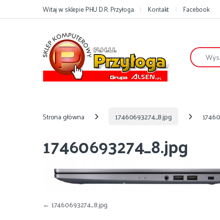
Przejdź do nawigacji
Przejdź do treści
Witaj w sklepie PHU D.R. Przyłoga
Kontakt
Facebook
Szukaj:
Strona główna
17460693274_8.jpg
17460
17460693274_8.jpg
Nawigacja wpisu
←
17460693274_8.jpg