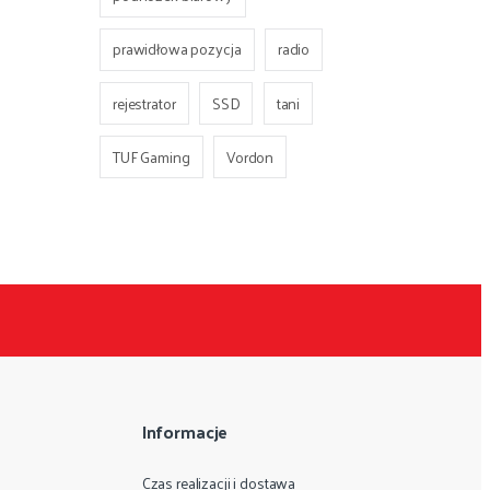
prawidłowa pozycja
radio
rejestrator
SSD
tani
TUF Gaming
Vordon
Informacje
Czas realizacji i dostawa