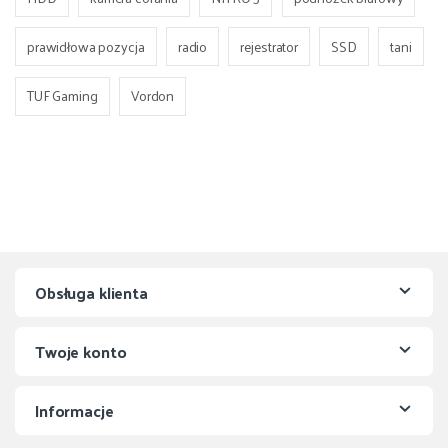
prawidłowa pozycja
radio
rejestrator
SSD
tani
TUF Gaming
Vordon
Obsługa klienta
Twoje konto
Informacje