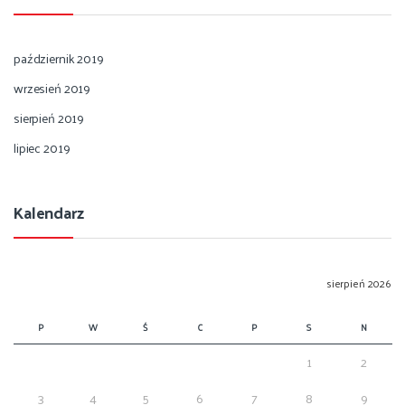
październik 2019
wrzesień 2019
sierpień 2019
lipiec 2019
Kalendarz
sierpień 2026
P
W
Ś
C
P
S
N
1
2
3
4
5
6
7
8
9