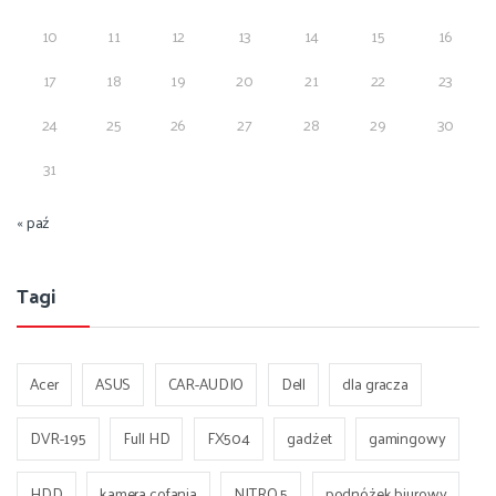
10
11
12
13
14
15
16
17
18
19
20
21
22
23
24
25
26
27
28
29
30
31
« paź
Tagi
Acer
ASUS
CAR-AUDIO
Dell
dla gracza
DVR-195
Full HD
FX504
gadżet
gamingowy
HDD
kamera cofania
NITRO 5
podnóżek biurowy