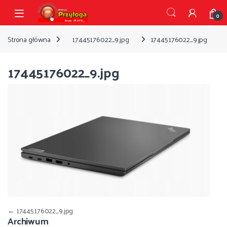
Przejdź do nawigacji
Przejdź do treści
Open
0
Strona główna
17445176022_9.jpg
17445176022_9.jpg
17445176022_9.jpg
Nawigacja wpisu
←
17445176022_9.jpg
Archiwum