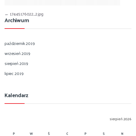
Nawigacja wpisu
←
17445176022_2.jpg
Archiwum
październik 2019
wrzesień 2019
sierpień 2019
lipiec 2019
Kalendarz
sierpień 2026
P
W
Ś
C
P
S
N