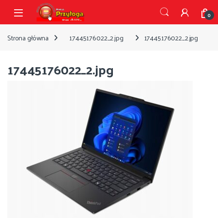
Przejdź do nawigacji
Przejdź do treści
Open
0
Strona główna
17445176022_2.jpg
17445176022_2.jpg
17445176022_2.jpg