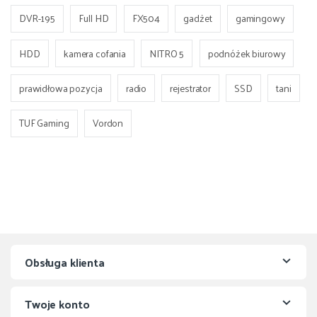
DVR-195
Full HD
FX504
gadżet
gamingowy
HDD
kamera cofania
NITRO 5
podnóżek biurowy
prawidłowa pozycja
radio
rejestrator
SSD
tani
TUF Gaming
Vordon
Obsługa klienta
Twoje konto