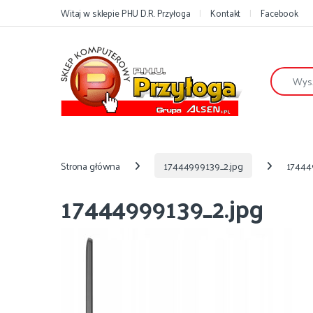
Przejdź do nawigacji
Przejdź do treści
Witaj w sklepie PHU D.R. Przyłoga
Kontakt
Facebook
Szukaj:
Strona główna
17444999139_2.jpg
17444
17444999139_2.jpg