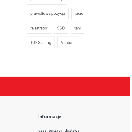
prawidłowa pozycja
radio
rejestrator
SSD
tani
TUF Gaming
Vordon
Informacje
Czas realizacji i dostawa