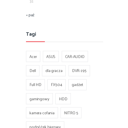
31
« paź
Tagi
Acer
ASUS
CAR-AUDIO
Dell
dla gracza
DVR-195
Full HD
FX504
gadżet
gamingowy
HDD
kamera cofania
NITRO 5
podnóżek biurowy