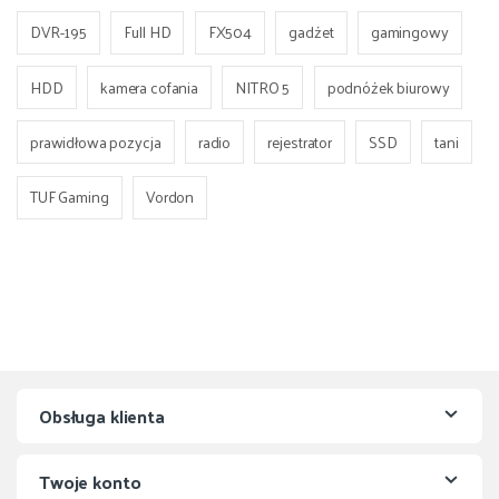
DVR-195
Full HD
FX504
gadżet
gamingowy
HDD
kamera cofania
NITRO 5
podnóżek biurowy
prawidłowa pozycja
radio
rejestrator
SSD
tani
TUF Gaming
Vordon
Obsługa klienta
Twoje konto