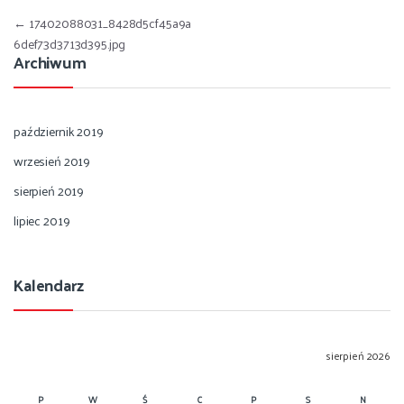
Nawigacja wpisu
←
17402088031_8428d5cf45a9a
6def73d3713d395.jpg
Archiwum
październik 2019
wrzesień 2019
sierpień 2019
lipiec 2019
Kalendarz
sierpień 2026
P
W
Ś
C
P
S
N